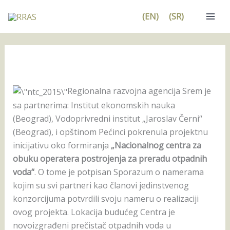
Pređi
(EN)
(SR)
na
sadržaj
Regionalna razvojna agencija Srem je
sa partnerima: Institut ekonomskih nauka
(Beograd), Vodoprivredni institut „Jaroslav Černi“
(Beograd), i opštinom Pećinci pokrenula projektnu
inicijativu oko formiranja
„Nacionalnog centra za
obuku operatera postrojenja za preradu otpadnih
voda“
. O tome je potpisan Sporazum o namerama
kojim su svi partneri kao članovi jedinstvenog
konzorcijuma potvrdili svoju nameru o realizaciji
ovog projekta. Lokacija budućeg Centra je
novoizgrađeni prečistač otpadnih voda u