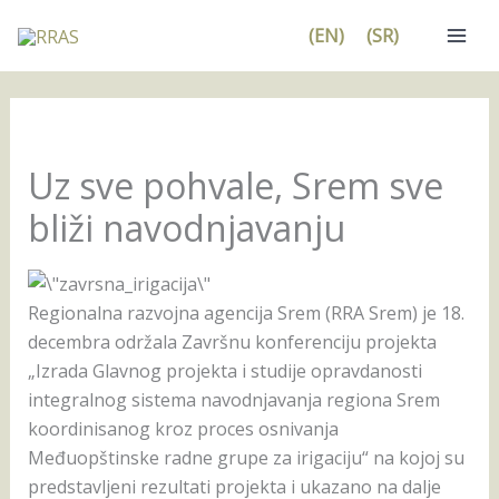
Pređi
(EN)
(SR)
na
sadržaj
Uz sve pohvale, Srem sve
bliži navodnjavanju
Regionalna razvojna agencija Srem (RRA Srem) je 18.
decembra održala Završnu konferenciju projekta
„Izrada Glavnog projekta i studije opravdanosti
integralnog sistema navodnjavanja regiona Srem
koordinisanog kroz proces osnivanja
Međuopštinske radne grupe za irigaciju“ na kojoj su
predstavljeni rezultati projekta i ukazano na dalje