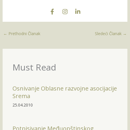
←
Prethodni Članak
Sledeći Članak
→
Must Read
Osnivanje Oblasne razvojne asocijacije
Srema
25.04.2010
Potpisivanje Međuopštinskog