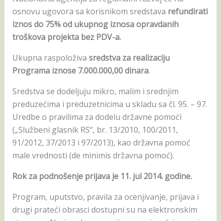
osnovu ugovora sa korisnikom sredstava
refundirati
iznos do 75% od ukupnog iznosa opravdanih
troškova projekta bez PDV-a.
Ukupna raspoloživa
sredstva za realizaciju
Programa iznose 7.000.000,00 dinara
.
Sredstva se dodeljuju mikro, malim i srednjim
preduzećima i preduzetnicima u skladu sa čl. 95. – 97.
Uredbe o pravilima za dodelu državne pomoći
(„Službeni glasnik RS“, br. 13/2010, 100/2011,
91/2012, 37/2013 i 97/2013), kao državna pomoć
male vrednosti (de minimis državna pomoć).
Rok za podnošenje prijava je 11. jul 2014. godine.
Program, uputstvo, pravila za ocenjivanje, prijava i
drugi prateći obrasci dostupni su na elektronskim