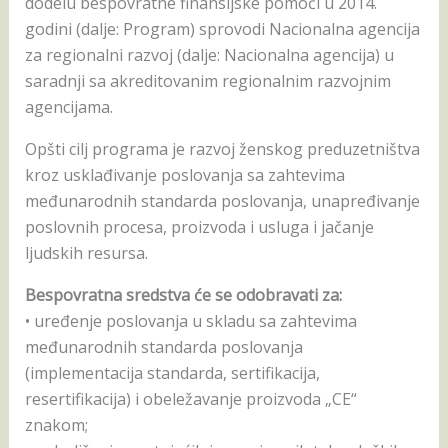
dodelu bespovratne finansijske pomoći u 2014.
godini (dalje: Program) sprovodi Nacionalna agencija
za regionalni razvoj (dalje: Nacionalna agencija) u
saradnji sa akreditovanim regionalnim razvojnim
agencijama.
Opšti cilj programa je razvoj ženskog preduzetništva
kroz usklađivanje poslovanja sa zahtevima
međunarodnih standarda poslovanja, unapređivanje
poslovnih procesa, proizvoda i usluga i jačanje
ljudskih resursa.
Bespovratna sredstva će se odobravati za:
• uređenje poslovanja u skladu sa zahtevima
međunarodnih standarda poslovanja
(implementacija standarda, sertifikacija,
resertifikacija) i obeležavanje proizvoda „CE“
znakom;