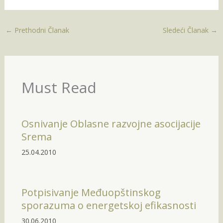
←
Prethodni Članak
Sledeći Članak
→
Must Read
Osnivanje Oblasne razvojne asocijacije
Srema
25.04.2010
Potpisivanje Međuopštinskog
sporazuma o energetskoj efikasnosti
30.06.2010