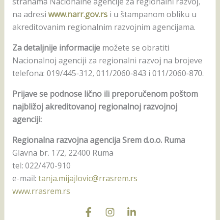
stranama Nacionalne agencije za regionalni razvoj,
na adresi
www.narr.gov.rs
i u štampanom obliku u
akreditovanim regionalnim razvojnim agencijama.
Za detaljnije informacije
možete se obratiti
Nacionalnoj agenciji za regionalni razvoj na brojeve
telefona: 019/445-312, 011/2060-843 i 011/2060-870.
Prijave se podnose lično ili preporučenom poštom
najbližoj akreditovanoj regionalnoj razvojnoj
agenciji:
Regionalna razvojna agencija Srem d.o.o. Ruma
Glavna br. 172, 22400 Ruma
tel: 022/470-910
e-mail:
tanja.mijajlovic@rrasrem.rs
www.rrasrem.rs