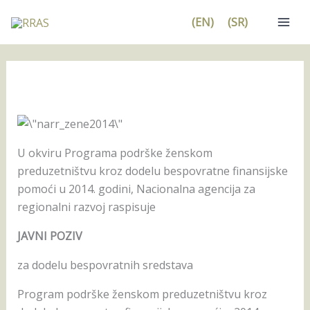
Pređi
(EN)
(SR)
na
sadržaj
U okviru Programa podrške ženskom
preduzetništvu kroz dodelu bespovratne finansijske
pomoći u 2014. godini, Nacionalna agencija za
regionalni razvoj raspisuje
JAVNI POZIV
za dodelu bespovratnih sredstava
Program podrške ženskom preduzetništvu kroz