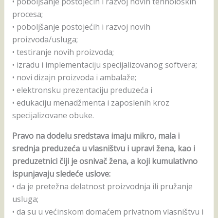
• poboljšanje postojećih i razvoj novih tehnoloških
procesa;
• poboljšanje postojećih i razvoj novih
proizvoda/usluga;
• testiranje novih proizvoda;
• izradu i implementaciju specijalizovanog softvera;
• novi dizajn proizvoda i ambalaže;
• elektronsku prezentaciju preduzeća i
• edukaciju menadžmenta i zaposlenih kroz
specijalizovane obuke.
Pravo na dodelu sredstava imaju mikro, mala i
srednja preduzeća u vlasništvu i upravi žena, kao i
preduzetnici čiji je osnivač žena, a koji kumulativno
ispunjavaju sledeće uslove:
• da je pretežna delatnost proizvodnja ili pružanje
usluga;
• da su u većinskom domaćem privatnom vlasništvu i