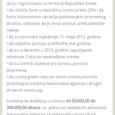
da su registrovani na teritoriji Republike Srbije;
• da učešće žene u vlasništvu iznosi preko 25% i da
žena istovremeno upravlja poslovanjem privrednog
društva, odnosno da je žena osnivač preduzetničke
radnje;
• da su osnovani najkasnije 31. maja 2012. godine;
• da uspešno posluju prethodne dve godine;
• da su u decembru 2013. godine zapošljavali
minimum 2 lica na neodređeno vreme;
• da su izmirili obaveze po osnovu poreza i
doprinosa;
• da u ovoj godini nisu po istom osnovu koristili
podsticajna sredstva Nacionalne agencija i drugih
državnih institucija.
Sredstva se dodeljuju u iznosu
od 50.000,00 do
300.000,00 dinara
, za jednu od navedenih aktivnosti.
Nacionalna agencija za regionalni razvoj će na