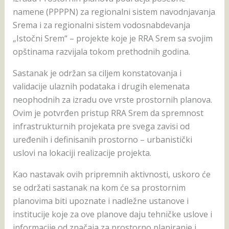
namene (PPPPN) za regionalni sistem navodnjavanja
Srema i za regionalni sistem vodosnabdevanja
„Istočni Srem“ – projekte koje je RRA Srem sa svojim
opštinama razvijala tokom prethodnih godina.
Sastanak je održan sa ciljem konstatovanja i
validacije ulaznih podataka i drugih elemenata
neophodnih za izradu ove vrste prostornih planova.
Ovim je potvrđen pristup RRA Srem da spremnost
infrastrukturnih projekata pre svega zavisi od
uređenih i definisanih prostorno – urbanistički
uslovi na lokaciji realizacije projekta.
Kao nastavak ovih pripremnih aktivnosti, uskoro će
se održati sastanak na kom će sa prostornim
planovima biti upoznate i nadležne ustanove i
institucije koje za ove planove daju tehničke uslove i
informacije od značaja za prostorno planiranje i