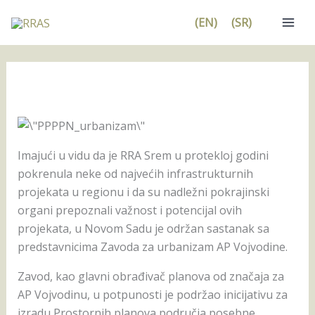
Pređi
(EN)
(SR)
na
sadržaj
Imajući u vidu da je RRA Srem u protekloj godini
pokrenula neke od najvećih infrastrukturnih
projekata u regionu i da su nadležni pokrajinski
organi prepoznali važnost i potencijal ovih
projekata, u Novom Sadu je održan sastanak sa
predstavnicima Zavoda za urbanizam AP Vojvodine.
Zavod, kao glavni obrađivač planova od značaja za
AP Vojvodinu, u potpunosti je podržao inicijativu za
izradu Prostornih planova područja posebne