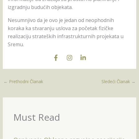
izgradnju budućih objekata.
Nesumnjivo da je ovo je jedan od neophodnih
koraka ka stvaranju uslova za početak fizičke
realizaciju strateških infrastrukturnih projekata u
Sremu.
←
Prethodni Članak
Sledeći Članak
→
Must Read