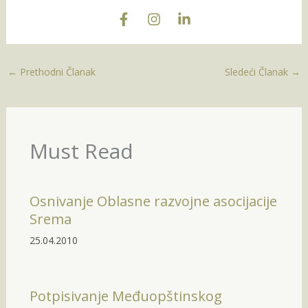
←
Prethodni Članak
Sledeći Članak
→
Must Read
Osnivanje Oblasne razvojne asocijacije
Srema
25.04.2010
Potpisivanje Međuopštinskog