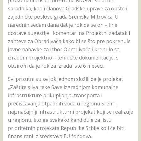
prokomentarisani od strane MORG i stručnih
saradnika, kao i članova Gradske uprave za opšte i
zajedničke poslove grada Sremska Mitrovica. U
narednih sedam dana dat je rok da se on – line
dostave sugestije i komentari na Projektni zadatak i
zahteve za Obrađivača kako bi se što pre pokrenule
Javne nabavke za izbor Obrađivača i krenulo sa
izradom projektno – tehničke dokumentacije, s
obzirom da je rok za izradu iste 6 meseci.
Svi prisutni su se još jednom složili da je projekat
„Zaštite sliva reke Save izgradnjom komunalne
infrastrukture prikupljanja, transporta i
prečišćavanja otpadnih voda u regionu Srem“,
najznačajniji infrastrukturni projekat koji se realizuje
u regionu, što ga svakako kandiduje za listu
prioritetnih projekata Republike Srbije koji će biti
finansirani iz sredstava EU fondova.