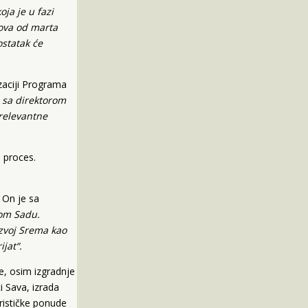
ja je u fazi
dova od marta
ostatak će
zaciji Programa
 sa direktorom
 relevantne
 proces.
 On je sa
vom Sadu.
azvoj Srema kao
ijat“.
e, osim izgradnje
ti Sava, izrada
rističke ponude