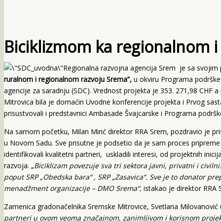
Biciklizmom ka regionalnom i
Regionalna razvojna agencija Srem je sa svojim p
ruralnom i regionalnom razvoju Srema”,
u okviru Programa
podrške 
agencije za saradnju (SDC). Vrednost projekta je 353. 271,98 CHF a
Mitrovica bila je domaćin Uvodne konferencije projekta i Prvog sas
prisustvovali i predstavnici Ambasade Švajcarske i Programa podršk
Na samom početku, Milan Mirić direktor RRA Srem, pozdravio je pris
u Novom Sadu. Sve prisutne je podsetio da je sam proces pripreme p
identifikovali kvalitetni partneri, uskladili interesi, od projektnih in
razvoja. „
Biciklizam povezuje
sva tri sektora javni, privatni i civi
poput SRP „Obedska bara“ , SRP „Zasavica“. Sve je to donator prep
menadžment organizacije – DMO Srema“,
istakao je direktor RRA 
Zamenica gradonačelnika Sremske Mitrovice, Svetlana Milovanović u
partneri u ovom veoma značajnom, zanimljivom i korisnom projektu