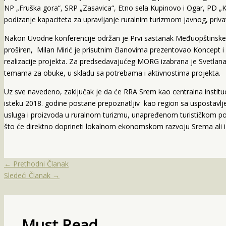
NP „Fruška gora“, SRP „Zasavica“, Etno sela Kupinovo i Ogar, PD „Ko
podizanje kapaciteta za upravljanje ruralnim turizmom javnog, priva
Nakon Uvodne konferencije održan je Prvi sastanak Međuopštinsk
proširen, Milan Mirić je prisutnim članovima prezentovao Koncept i
realizacije projekta. Za predsedavajućeg MORG izabrana je Svetlana
temama za obuke, u skladu sa potrebama i aktivnostima projekta.
Uz sve navedeno, zaključak je da će RRA Srem kao centralna instituc
isteku 2018. godine postane prepoznatljiv kao region sa uspostavlj
usluga i proizvoda u ruralnom turizmu, unapređenom turističkom pon
što će direktno doprineti lokalnom ekonomskom razvoju Srema ali 
←
Prethodni Članak
Sledeći Članak
→
Must Read