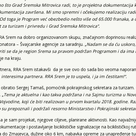
 što Grad Sremska Mitrovica radi, to je projektna dokumentacija ko
dokumentacija završena. Mi smo spremni i očekujemo realizaciju ra
Od toga je Program već obezbedio nešto više od 65.000 franaka, a 
at za turizam i privredu i Grad Sremska Mitrovica“.
 RRA Srem na dobro organizovanom skupu, značajnom doprinosu reali
 donatora – Švajcarske agencije za saradnju. „
Nadam se da ću uskoro,
veriti se da je region Srema sa pravom podržan Programom i da ima
je na kraju.
rtnera, RRA Srem istakavši da je sve ovo do sada bio veoma naporan
a interesima partnera. RRA Srem je to uspela, i ja im čestitam!“.
se obratio Sergej Tamaš, pomoćnik pokrajinskog sekretara za turizam.
 „
Tema je aktuelna i kao takva podržana i na Sajmu turizma u No
ojvodine, koji će biti realizovan u prvom kvartalu 2018. godine. R
o su prepoznali i podržali resorno Ministarstvo i Pokrajinski sekretar
je sam projekat, njegove ciljeve, planirane aktivnosti. Kao najvažnij
umentacije i postavljanje biciklističke signalizacije na bciklističkoj ru
ca do Zmajevca, dužine oko 6 km, nabavka opreme za unapređenje tu