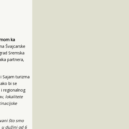
rizmom ka
ima Švajcarske
 grad Sremska
ika partnera,
 i Sajam turizma
ako bi se
g i regionalnog
v, lokalitete
inacijske
ani što smo
 u dužini od 6