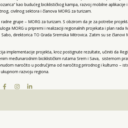
zarica“ kao budućeg biciklističkog kampa, razvoj mobilne aplikacije i
tnog, civilnog sektora i članova MORG za turizam.
e radne grupe – MORG za turizam. S obzirom da je za potrebe proj
 uloga MORG u pripremi i realizaciji regionalnih projekata i plan ra
 Sabo, direktorica TO Grada Sremska Mitrovica. Zatim su se članovi M
ija implementacije projekta, kroz postignute rezultate, učiniti da Re
enim međunarodnim biciklističkim rutama Srem i Sava, sistemom prate
udom naročito u područjima od naročitog prirodnog i kulturno – isto
i ukupnom razvoju regiona.