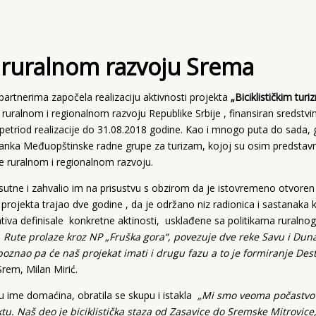
 ruralnom razvoju Srema
artnerima započela realizaciju aktivnosti projekta
„Biciklističkim tu
ruralnom i regionalnom razvoju Republike Srbije , finansiran sredstv
 petriod realizacije do 31.08.2018 godine. Kao i mnogo puta do sada,
tanka Međuopštinske radne grupe za turizam, kojoj su osim predstavn
e ruralnom i regionalnom razvoju.
utne i zahvalio im na prisustvu s obzirom da je istovremeno otvoren
rojekta trajao dve godine , da je održano niz radionica i sastanaka k
icijativa definisale konkretne aktinosti, usklađene sa politikama ruralno
lni. Rute prolaze kroz NP „Fruška gora“, povezuje dve reke Savu i Duna
oznao pa će naš projekat imati i drugu fazu a to je formiranje Dest
Srem, Milan Mirić.
 ime domaćina, obratila se skupu i istakla
„Mi smo veoma počastvov
. Naš deo je biciklistička staza od Zasavice do Sremske Mitrovice,