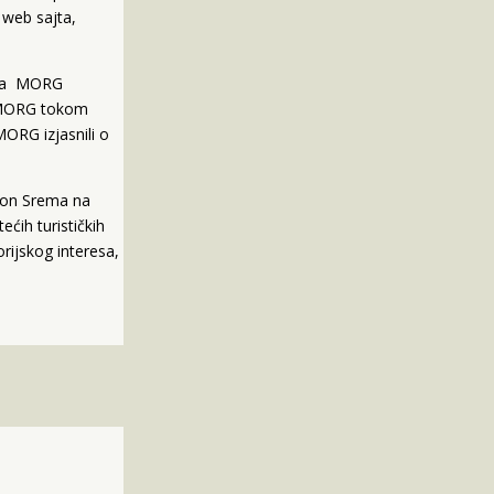
 web sajta,
ekta MORG
da MORG tokom
ORG izjasnili o
gion Srema na
ćih turističkih
rijskog interesa,