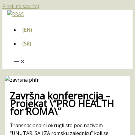
Pređi na sadržaj
(EN)
(SR)
Završna konferencija –
Projekat \“PRO HEALTH
for ROMA\“
Transnacionalni okrugli sto pod nazivom
“UNUTAR, SA i ZA romsku zajednicu” koji se