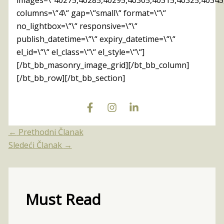
columns=\“4\“ gap=\“small\“ format=\“\“
no_lightbox=\“\“ responsive=\“\“
publish_datetime=\“\“ expiry_datetime=\“\“
el_id=\“\“ el_class=\“\“ el_style=\“\“]
[/bt_bb_masonry_image_grid][/bt_bb_column]
[/bt_bb_row][/bt_bb_section]
←
Prethodni Članak
Sledeći Članak
→
Must Read