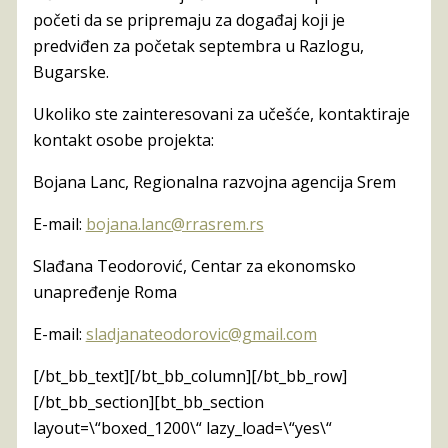
početi da se pripremaju za događaj koji je
predviđen za početak septembra u Razlogu,
Bugarske.
Ukoliko ste zainteresovani za učešće, kontaktiraje
kontakt osobe projekta:
Bojana Lanc, Regionalna razvojna agencija Srem
E-mail:
bojana.lanc@rrasrem.rs
Slađana Teodorović, Centar za ekonomsko
unapređenje Roma
E-mail:
sladjanateodorovic@gmail.com
[/bt_bb_text][/bt_bb_column][/bt_bb_row]
[/bt_bb_section][bt_bb_section
layout=\“boxed_1200\“ lazy_load=\“yes\“