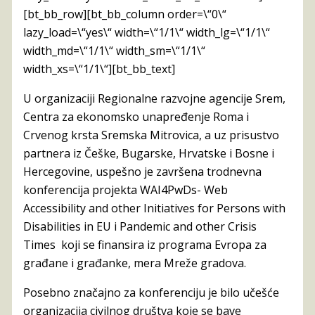
[bt_bb_row][bt_bb_column order=\“0\“
lazy_load=\“yes\“ width=\“1/1\“ width_lg=\“1/1\“
width_md=\“1/1\“ width_sm=\“1/1\“
width_xs=\“1/1\“][bt_bb_text]
U organizaciji Regionalne razvojne agencije Srem,
Centra za ekonomsko unapređenje Roma i
Crvenog krsta Sremska Mitrovica, a uz prisustvo
partnera iz Češke, Bugarske, Hrvatske i Bosne i
Hercegovine, uspešno je završena trodnevna
konferencija projekta WAI4PwDs- Web
Accessibility and other Initiatives for Persons with
Disabilities in EU i Pandemic and other Crisis
Times koji se finansira iz programa Evropa za
građane i građanke, mera Mreže gradova.
Posebno značajno za konferenciju je bilo učešće
organizacija civilnog društva koje se bave