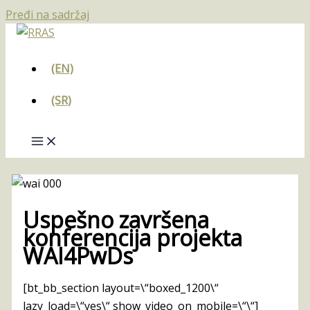
Pređi na sadržaj
(EN)
(SR)
Uspešno završena
konferencija projekta
WAI4PwDs
[bt_bb_section layout=\“boxed_1200\“
lazy_load=\“yes\“ show_video_on_mobile=\“\“]