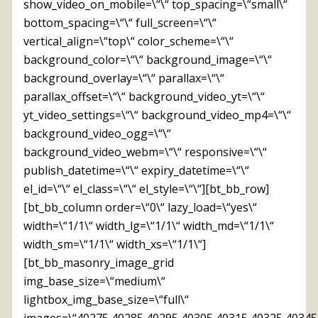
show_video_on_mobile=\“\“ top_spacing=\“small\“
bottom_spacing=\“\“ full_screen=\“\“
vertical_align=\“top\“ color_scheme=\“\“
background_color=\“\“ background_image=\“\“
background_overlay=\“\“ parallax=\“\“
parallax_offset=\“\“ background_video_yt=\“\“
yt_video_settings=\“\“ background_video_mp4=\“\“
background_video_ogg=\“\“
background_video_webm=\“\“ responsive=\“\“
publish_datetime=\“\“ expiry_datetime=\“\“
el_id=\“\“ el_class=\“\“ el_style=\“\“][bt_bb_row]
[bt_bb_column order=\“0\“ lazy_load=\“yes\“
width=\“1/1\“ width_lg=\“1/1\“ width_md=\“1/1\“
width_sm=\“1/1\“ width_xs=\“1/1\“]
[bt_bb_masonry_image_grid
img_base_size=\“medium\“
lightbox_img_base_size=\“full\“
images=\“40275,40285,40295,40305,40315,40325,40345