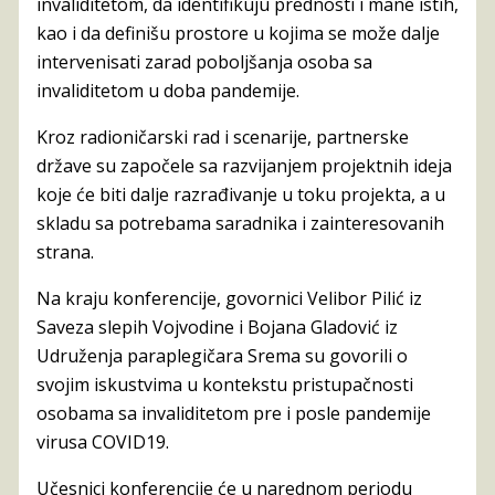
invaliditetom, da identifikuju prednosti i mane istih,
kao i da definišu prostore u kojima se može dalje
intervenisati zarad poboljšanja osoba sa
invaliditetom u doba pandemije.
Kroz radioničarski rad i scenarije, partnerske
države su započele sa razvijanjem projektnih ideja
koje će biti dalje razrađivanje u toku projekta, a u
skladu sa potrebama saradnika i zainteresovanih
strana.
Na kraju konferencije, govornici Velibor Pilić iz
Saveza slepih Vojvodine i Bojana Gladović iz
Udruženja paraplegičara Srema su govorili o
svojim iskustvima u kontekstu pristupačnosti
osobama sa invaliditetom pre i posle pandemije
virusa COVID19.
Učesnici konferencije će u narednom periodu