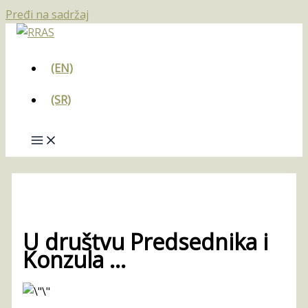
Pređi na sadržaj
(EN)
(SR)
U društvu Predsednika i
Konzula …