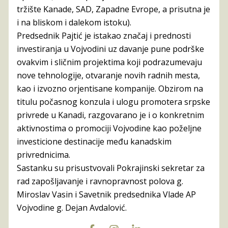
tržište Kanade, SAD, Zapadne Evrope, a prisutna je
i na bliskom i dalekom istoku).
Predsednik Pajtić je istakao značaj i prednosti
investiranja u Vojvodini uz davanje pune podrške
ovakvim i sličnim projektima koji podrazumevaju
nove tehnologije, otvaranje novih radnih mesta,
kao i izvozno orjentisane kompanije. Obzirom na
titulu počasnog konzula i ulogu promotera srpske
privrede u Kanadi, razgovarano je i o konkretnim
aktivnostima o promociji Vojvodine kao poželjne
investicione destinacije među kanadskim
privrednicima.
Sastanku su prisustvovali Pokrajinski sekretar za
rad zapošljavanje i ravnopravnost polova g.
Miroslav Vasin i Savetnik predsednika Vlade AP
Vojvodine g. Dejan Avdalović.