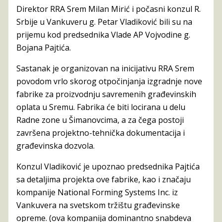
Direktor RRA Srem Milan Mirić i počasni konzul R.
Srbije u Vankuveru g. Petar Vladiković bili su na
prijemu kod predsednika Vlade AP Vojvodine g.
Bojana Pajtića.
Sastanak je organizovan na inicijativu RRA Srem
povodom vrlo skorog otpočinjanja izgradnje nove
fabrike za proizvodnju savremenih građevinskih
oplata u Sremu. Fabrika će biti locirana u delu
Radne zone u Šimanovcima, a za čega postoji
završena projektno-tehnička dokumentacija i
građevinska dozvola.
Konzul Vladiković je upoznao predsednika Pajtića
sa detaljima projekta ove fabrike, kao i značaju
kompanije National Forming Systems Inc. iz
Vankuvera na svetskom tržištu građevinske
opreme. (ova kompanija dominantno snabdeva