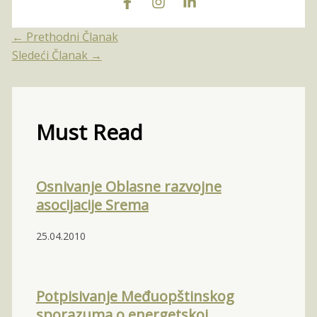
←
Prethodni Članak
Sledeći Članak
→
Must Read
Osnivanje Oblasne razvojne
asocijacije Srema
25.04.2010
Potpisivanje Međuopštinskog
sporazuma o energetskoj