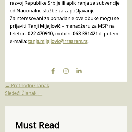
razvoj Republike Srbije ili apliciranja za subvencije
od Nacionalne službe za zapošljavanje.
Zainteresovani za pohađanje ove obuke mogu se
prijaviti
Tanji Mijajlović
– menadžeru za MSP na
telefon:
022 470910,
mobilni
063 381421
ili putem
e-maila:
tanja.mijajlovic@rrasrem.rs
.
←
Prethodni Članak
Sledeći Članak
→
Must Read