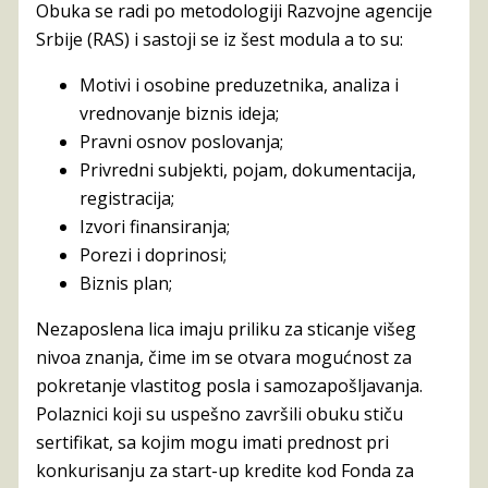
Obuka se radi po metodologiji Razvojne agencije
Srbije (RAS) i sastoji se iz šest modula a to su:
Motivi i osobine preduzetnika, analiza i
vrednovanje biznis ideja;
Pravni osnov poslovanja;
Privredni subjekti, pojam, dokumentacija,
registracija;
Izvori finansiranja;
Porezi i doprinosi;
Biznis plan;
Nezaposlena lica imaju priliku za sticanje višeg
nivoa znanja, čime im se otvara mogućnost za
pokretanje vlastitog posla i samozapošljavanja.
Polaznici koji su uspešno završili obuku stiču
sertifikat, sa kojim mogu imati prednost pri
konkurisanju za start-up kredite kod Fonda za