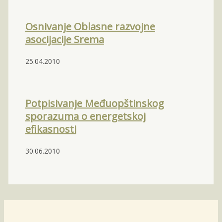
Osnivanje Oblasne razvojne
asocijacije Srema
25.04.2010
Potpisivanje Međuopštinskog
sporazuma o energetskoj
efikasnosti
30.06.2010