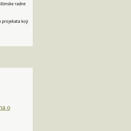
štinske radne
 projekata koji
ma o