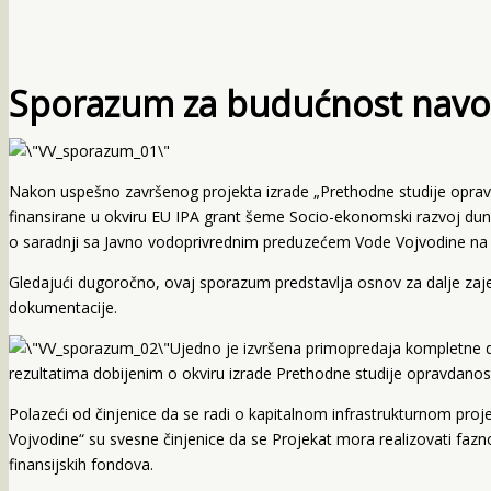
Sporazum za budućnost navo
Nakon uspešno završenog projekta izrade „Prethodne studije oprav
finansirane u okviru EU IPA grant šeme Socio-ekonomski razvoj duna
o saradnji sa Javno vodoprivrednim preduzećem Vode Vojvodine na re
Gledajući dugoročno, ovaj sporazum predstavlja osnov za dalje zaje
dokumentacije.
Ujedno je izvršena primopredaja kompletne 
rezultatima dobijenim o okviru izrade Prethodne studije opravdanos
Polazeći od činjenice da se radi o kapitalnom infrastrukturnom projek
Vojvodine“ su svesne činjenice da se Projekat mora realizovati fazn
finansijskih fondova.