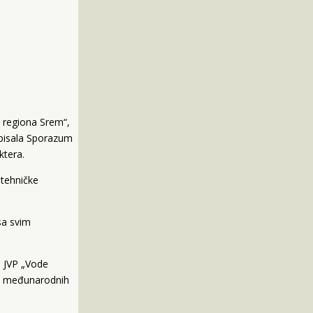
 regiona Srem“,
tpisala Sporazum
ktera.
 tehničke
sa svim
i JVP „Vode
h i međunarodnih