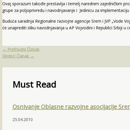
Ovaj sporazum takođe prestavlja i temelj narednim zajedničkim p
grupe za poljoprivredu i navodnjavanje i Jedinicu za implementaciju
Buduća saradnja Regionalne razvojne agencije Srem i JVP „Vode Vojvo
će unaprediti sliku navodnjavanja u AP Vojvodini i Republici Srbiji u ce
←
Prethodni Članak
Sledeći Članak
→
Must Read
Osnivanje Oblasne razvojne asocijacije Sr
25.04.2010