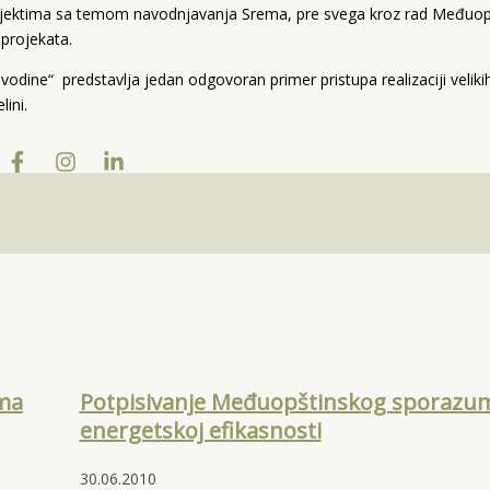
rojektima sa temom navodnjavanja Srema, pre svega kroz rad Međuop
 projekata.
dine“ predstavlja jedan odgovoran primer pristupa realizaciji velikih
lini.
ema
Potpisivanje Međuopštinskog sporazu
energetskoj efikasnosti
30.06.2010