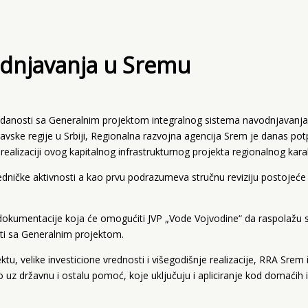
dnjavanja u Sremu
danosti sa Generalnim projektom integralnog sistema navodnjavanja
vske regije u Srbiji, Regionalna razvojna agencija Srem je danas po
alizaciji ovog kapitalnog infrastrukturnog projekta regionalnog kara
dničke aktivnosti a kao prvu podrazumeva stručnu reviziju postojeće
dokumentacije koja će omogućiti JVP „Vode Vojvodine“ da raspolažu 
ti sa Generalnim projektom.
tu, velike investicione vrednosti i višegodišnje realizacije, RRA Srem 
o uz državnu i ostalu pomoć, koje uključuju i apliciranje kod domaći