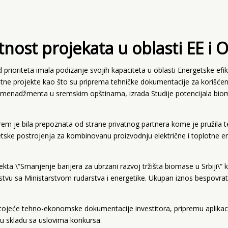
ost projekata u oblasti EE i O
rioriteta imala podizanje svojih kapaciteta u oblasti Energetske efik
kretne projekte kao što su priprema tehničke dokumentacije za korišće
 menadžmenta u sremskim opštinama, izrada Studije potencijala bi
Srem je bila prepoznata od strane privatnog partnera kome je pružila 
tske postrojenja za kombinovanu proizvodnju električne i toplotne en
ta \“Smanjenje barijera za ubrzani razvoj tržišta biomase u Srbiji\“ ko
stvu sa Ministarstvom rudarstva i energetike. Ukupan iznos bespovrat
postojeće tehno-ekonomske dokumentacije investitora, pripremu aplikaci
u skladu sa uslovima konkursa.