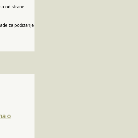
ma od strane
Vlade za podizanje
ma o