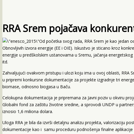
RRA Srem pojačava konkurentn
Od početka svog rada, RRA Srem je kao jedan od p
Obnovljivih izvora energije (EE i OIE). Iskustvo je sticano kroz kon
energije u predškolskim ustanovama u Sremu, jačanja energetskog
itd.
Zahvaljujući ovakvom pristupu i ulozi koju ima u ovoj oblasti, RRA 
u pripremi konkursne dokumentacije za projekte izgradnje tri energe
biomase, odnosno biogasa u Baču.
Celokupna dokumentacija je pripremana za Javni poziv u okviru projek
Globalni fond za zaštitu životne sredine, a sprovodi UNDP u partner
iznosio 1,6 miliona dolara.
Uloga RRA je bila da izvrši detaljnu analizu projekta, valorizaciju 
dokumentacije kao i samu proceduru podnošenja finalne aplikacije 