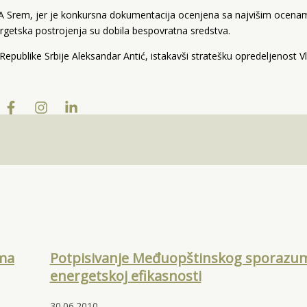
RA Srem, jer je konkursna dokumentacija ocenjena sa najvišim ocena
nergetska postrojenja su dobila bespovratna sredstva.
 Republike Srbije Aleksandar Antić, istakavši stratešku opredeljenost 
ema
Potpisivanje Međuopštinskog sporazu
energetskoj efikasnosti
30.06.2010