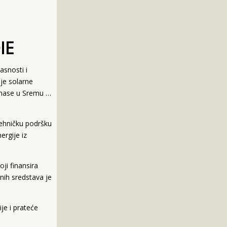
IE
asnosti i
nje solarne
omase u Sremu …
tehničku podršku
ergije iz
ji finansira
nih sredstava je
je i prateće