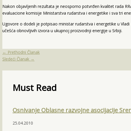
Nakon objavljenih rezultata je neosporno potvrđen kvalitet rada R
evaluacione komisije Ministarstva rudarstva i energetike i sva tri e
Ugovore o dodeli je potpisao ministar rudarstva i energetike u Vladi
učešća obnovljivih izvora u ukupnoj proizvodnji energije u Srbiji.
←
Prethodni Članak
Sledeći Članak
→
Must Read
Osnivanje Oblasne razvojne asocijacije Sr
25.04.2010