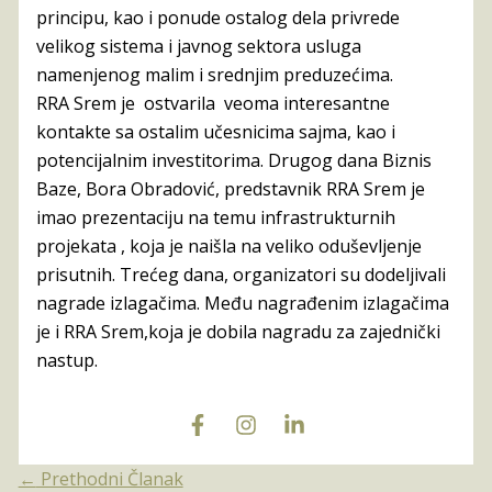
principu, kao i ponude ostalog dela privrede
velikog sistema i javnog sektora usluga
namenjenog malim i srednjim preduzećima.
RRA Srem je ostvarila veoma interesantne
kontakte sa ostalim učesnicima sajma, kao i
potencijalnim investitorima. Drugog dana Biznis
Baze, Bora Obradović, predstavnik RRA Srem je
imao prezentaciju na temu infrastrukturnih
projekata , koja je naišla na veliko oduševljenje
prisutnih. Trećeg dana, organizatori su dodeljivali
nagrade izlagačima. Među nagrađenim izlagačima
je i RRA Srem,koja je dobila nagradu za zajednički
nastup.
←
Prethodni Članak