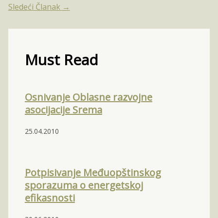
Sledeći Članak
→
Must Read
Osnivanje Oblasne razvojne
asocijacije Srema
25.04.2010
Potpisivanje Međuopštinskog
sporazuma o energetskoj
efikasnosti