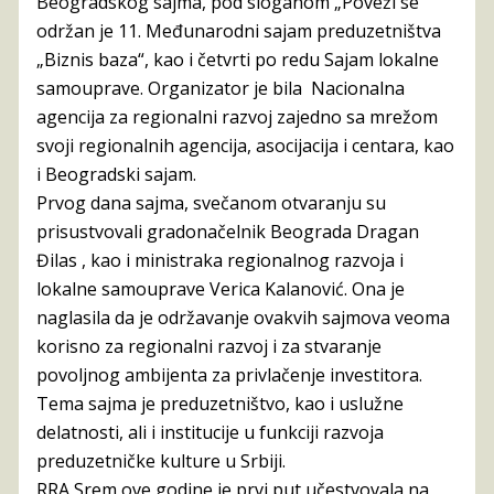
Beogradskog sajma, pod sloganom „Poveži se“
održan je 11. Međunarodni sajam preduzetništva
„Biznis baza“, kao i četvrti po redu Sajam lokalne
samouprave. Organizator je bila Nacionalna
agencija za regionalni razvoj zajedno sa mrežom
svoji regionalnih agencija, asocijacija i centara, kao
i Beogradski sajam.
Prvog dana sajma, svečanom otvaranju su
prisustvovali gradonačelnik Beograda Dragan
Đilas , kao i ministraka regionalnog razvoja i
lokalne samouprave Verica Kalanović. Ona je
naglasila da je održavanje ovakvih sajmova veoma
korisno za regionalni razvoj i za stvaranje
povoljnog ambijenta za privlačenje investitora.
Tema sajma je preduzetništvo, kao i uslužne
delatnosti, ali i institucije u funkciji razvoja
preduzetničke kulture u Srbiji.
RRA Srem ove godine je prvi put učestvovala na