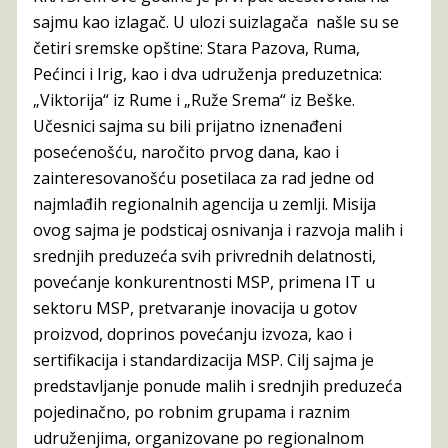
sajmu kao izlagač. U ulozi suizlagača našle su se
četiri sremske opštine: Stara Pazova, Ruma,
Pećinci i Irig, kao i dva udruženja preduzetnica:
„Viktorija“ iz Rume i „Ruže Srema“ iz Beške.
Učesnici sajma su bili prijatno iznenađeni
posećenošću, naročito prvog dana, kao i
zainteresovanošću posetilaca za rad jedne od
najmlađih regionalnih agencija u zemlji. Misija
ovog sajma je podsticaj osnivanja i razvoja malih i
srednjih preduzeća svih privrednih delatnosti,
povećanje konkurentnosti MSP, primena IT u
sektoru MSP, pretvaranje inovacija u gotov
proizvod, doprinos povećanju izvoza, kao i
sertifikacija i standardizacija MSP. Cilj sajma je
predstavljanje ponude malih i srednjih preduzeća
pojedinačno, po robnim grupama i raznim
udruženjima, organizovane po regionalnom