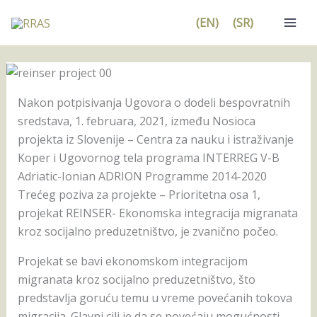
Pređi
(EN)
(SR)
na
sadržaj
Nakon potpisivanja Ugovora o dodeli bespovratnih
sredstava, 1. februara, 2021, između Nosioca
projekta iz Slovenije – Centra za nauku i istraživanje
Koper i Ugovornog tela programa INTERREG V-B
Adriatic-Ionian ADRION Programme 2014-2020
Trećeg poziva za projekte – Prioritetna osa 1,
projekat REINSER- Ekonomska integracija migranata
kroz socijalno preduzetništvo, je zvanično počeo.
Projekat se bavi ekonomskom integracijom
migranata kroz socijalno preduzetništvo, što
predstavlja goruću temu u vreme povećanih tokova
migracija. Glavni cilj je da se povećaju mogućnosti