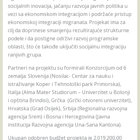
socijalnih inovacija, jačanju razvoja javnih politika u
vezi sa ekonomskom integracijom i podržaće pristup
ekonomskoj integraciji migranata. Projekat ima za
cilj da doprinese smanjenju rezultirajuće strukturne
podele i da postigne održivi razvoj programske
oblasti, što će takođe uključiti socijalnu integraciju
ranjivih grupa.
Partneri na projektu su formirali Konzorcijum od 6
zemalja: Slovenija (Nosilac- Centar za nauku i
istraživanje Koper i Tehnološki park Primorska),
Italija (Alma Mater Studiorum – Univerzitet u Bolonji
i opština Brindisi), Grčka (Grčki otvoreni univerzitet),
Hrvatska (Grad Osijek), Srbija (Regionalna razvojna
agencija Srem) i Bosna i Hercegovina (Javna
institucija Razvojna agencija Una-Sana Kantona).
Ukupan odobren budžet projekta je 2.019.200,00