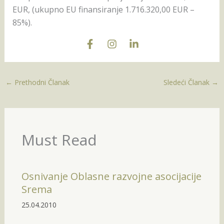
EUR, (ukupno EU finansiranje 1.716.320,00 EUR –
85%).
←
Prethodni Članak
Sledeći Članak
→
Must Read
Osnivanje Oblasne razvojne asocijacije
Srema
25.04.2010