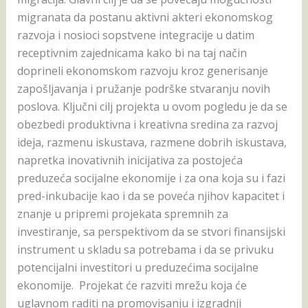
migranata da postanu aktivni akteri ekonomskog
razvoja i nosioci sopstvene integracije u datim
receptivnim zajednicama kako bi na taj način
doprineli ekonomskom razvoju kroz generisanje
zapošljavanja i pružanje podrške stvaranju novih
poslova. Ključni cilj projekta u ovom pogledu je da se
obezbedi produktivna i kreativna sredina za razvoj
ideja, razmenu iskustava, razmene dobrih iskustava,
napretka inovativnih inicijativa za postojeća
preduzeća socijalne ekonomije i za ona koja su i fazi
pred-inkubacije kao i da se poveća njihov kapacitet i
znanje u pripremi projekata spremnih za
investiranje, sa perspektivom da se stvori finansijski
instrument u skladu sa potrebama i da se privuku
potencijalni investitori u preduzećima socijalne
ekonomije. Projekat će razviti mrežu koja će
uglavnom raditi na promovisanju i izgradnji