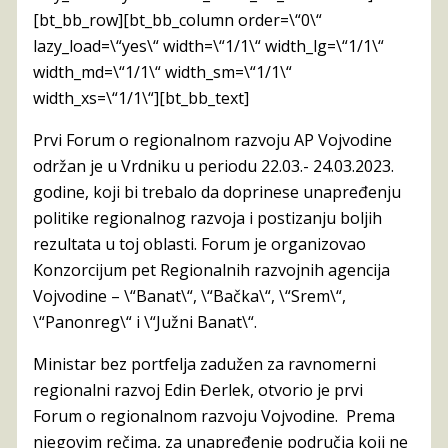
[bt_bb_row][bt_bb_column order=\“0\“
lazy_load=\“yes\“ width=\“1/1\“ width_lg=\“1/1\“
width_md=\“1/1\“ width_sm=\“1/1\“
width_xs=\“1/1\“][bt_bb_text]
Prvi Forum o regionalnom razvoju AP Vojvodine
održan je u Vrdniku u periodu 22.03.- 24.03.2023.
godine, koji bi trebalo da doprinese unapređenju
politike regionalnog razvoja i postizanju boljih
rezultata u toj oblasti. Forum je organizovao
Konzorcijum pet Regionalnih razvojnih agencija
Vojvodine – \“Banat\“, \“Bačka\“, \“Srem\“,
\“Panonreg\“ i \“Južni Banat\“.
Ministar bez portfelja zadužen za ravnomerni
regionalni razvoj Edin Đerlek, otvorio je prvi
Forum o regionalnom razvoju Vojvodine. Prema
njegovim rečima, za unapređenje područja koji ne