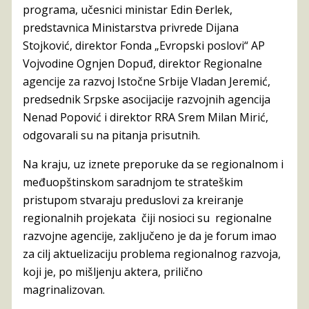
programa, učesnici ministar Edin Đerlek,
predstavnica Ministarstva privrede Dijana
Stojković, direktor Fonda „Evropski poslovi“ AP
Vojvodine Ognjen Dopuđ, direktor Regionalne
agencije za razvoj Istočne Srbije Vladan Jeremić,
predsednik Srpske asocijacije razvojnih agencija
Nenad Popović i direktor RRA Srem Milan Mirić,
odgovarali su na pitanja prisutnih.
Na kraju, uz iznete preporuke da se regionalnom i
međuopštinskom saradnjom te strateškim
pristupom stvaraju preduslovi za kreiranje
regionalnih projekata čiji nosioci su regionalne
razvojne agencije, zaključeno je da je forum imao
za cilj aktuelizaciju problema regionalnog razvoja,
koji je, po mišljenju aktera, prilično
magrinalizovan.