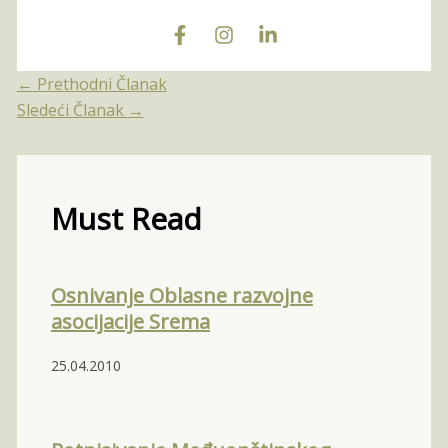
←
Prethodni Članak
Sledeći Članak
→
Must Read
Osnivanje Oblasne razvojne
asocijacije Srema
25.04.2010