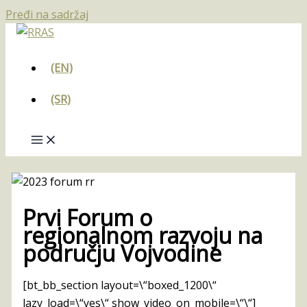
Pređi na sadržaj
(EN)
(SR)
Prvi Forum o
regionalnom razvoju na
području Vojvodine
[bt_bb_section layout=\“boxed_1200\“
lazy_load=\“yes\“ show_video_on_mobile=\“\“]