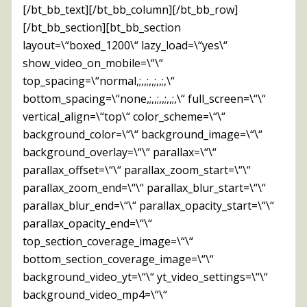
[/bt_bb_text][/bt_bb_column][/bt_bb_row]
[/bt_bb_section][bt_bb_section
layout=\“boxed_1200\“ lazy_load=\“yes\“
show_video_on_mobile=\“\“
top_spacing=\“normal,;,,;,,;,,;,\“
bottom_spacing=\“none,;,,;,,;,,;,\“ full_screen=\“\“
vertical_align=\“top\“ color_scheme=\“\“
background_color=\“\“ background_image=\“\“
background_overlay=\“\“ parallax=\“\“
parallax_offset=\“\“ parallax_zoom_start=\“\“
parallax_zoom_end=\“\“ parallax_blur_start=\“\“
parallax_blur_end=\“\“ parallax_opacity_start=\“\“
parallax_opacity_end=\“\“
top_section_coverage_image=\“\“
bottom_section_coverage_image=\“\“
background_video_yt=\“\“ yt_video_settings=\“\“
background_video_mp4=\“\“