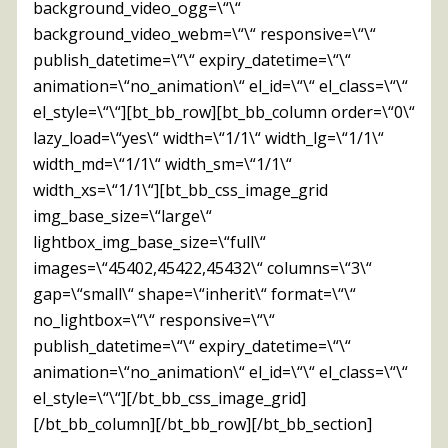
background_video_ogg=\“\“
background_video_webm=\“\“ responsive=\“\“
publish_datetime=\“\“ expiry_datetime=\“\“
animation=\“no_animation\“ el_id=\“\“ el_class=\“\“
el_style=\“\“][bt_bb_row][bt_bb_column order=\“0\“
lazy_load=\“yes\“ width=\“1/1\“ width_lg=\“1/1\“
width_md=\“1/1\“ width_sm=\“1/1\“
width_xs=\“1/1\“][bt_bb_css_image_grid
img_base_size=\“large\“
lightbox_img_base_size=\“full\“
images=\“45402,45422,45432\“ columns=\“3\“
gap=\“small\“ shape=\“inherit\“ format=\“\“
no_lightbox=\“\“ responsive=\“\“
publish_datetime=\“\“ expiry_datetime=\“\“
animation=\“no_animation\“ el_id=\“\“ el_class=\“\“
el_style=\“\“][/bt_bb_css_image_grid]
[/bt_bb_column][/bt_bb_row][/bt_bb_section]