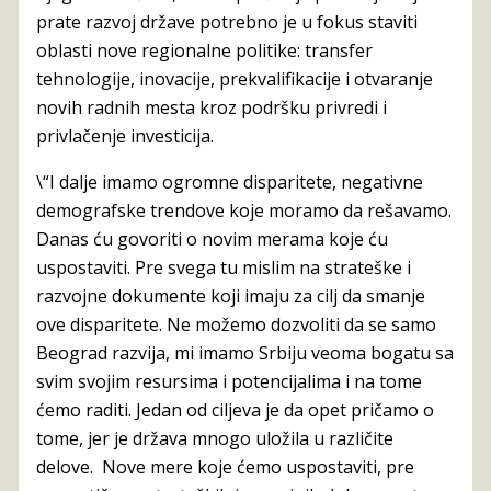
prate razvoj države potrebno je u fokus staviti
oblasti nove regionalne politike: transfer
tehnologije, inovacije, prekvalifikacije i otvaranje
novih radnih mesta kroz podršku privredi i
privlačenje investicija.
\“I dalje imamo ogromne disparitete, negativne
demografske trendove koje moramo da rešavamo.
Danas ću govoriti o novim merama koje ću
uspostaviti. Pre svega tu mislim na strateške i
razvojne dokumente koji imaju za cilj da smanje
ove disparitete. Ne možemo dozvoliti da se samo
Beograd razvija, mi imamo Srbiju veoma bogatu sa
svim svojim resursima i potencijalima i na tome
ćemo raditi. Jedan od ciljeva je da opet pričamo o
tome, jer je država mnogo uložila u različite
delove. Nove mere koje ćemo uspostaviti, pre