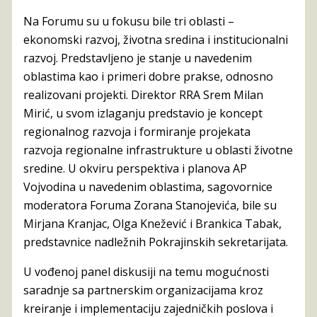
Na Forumu su u fokusu bile tri oblasti –
ekonomski razvoj, životna sredina i institucionalni
razvoj. Predstavljeno je stanje u navedenim
oblastima kao i primeri dobre prakse, odnosno
realizovani projekti. Direktor RRA Srem Milan
Mirić, u svom izlaganju predstavio je koncept
regionalnog razvoja i formiranje projekata
razvoja regionalne infrastrukture u oblasti životne
sredine. U okviru perspektiva i planova AP
Vojvodina u navedenim oblastima, sagovornice
moderatora Foruma Zorana Stanojevića, bile su
Mirjana Kranjac, Olga Knežević i Brankica Tabak,
predstavnice nadležnih Pokrajinskih sekretarijata.
U vođenoj panel diskusiji na temu mogućnosti
saradnje sa partnerskim organizacijama kroz
kreiranje i implementaciju zajedničkih poslova i