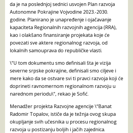
da je na poslednjoj sednici usvojen Plan razvoja
Autonomne Pokrajine Vojvodine 2023.-2030.
godine. Planirano je unapređenje i ojačavanje
kapaciteta Regionalnih razvojnih agencija (RRA),
kao i olakšano finansiranje projekata koje će
povezati sve aktere regionalnog razvoja, od
lokalnih samouprava do republičke vlasti.
\“U tom dokumentu smo definisali šta je vizija
severne srpske pokrajine, definisali smo ciljeve i
mere kako da se ostvare svi ti pravci razvoja koji će
doprineti ravnomernom regionalnom razvoju u
narednom periodu\“, rekao je Sofić.
Menadžer projekta Razvojne agencije \“Banat
Radomir Topalov, ističe da je težnja ovog skupa
okupljanje svih učesnika u procesu regionalnog
razvoja u postizanju boljih i jačih zajednica.