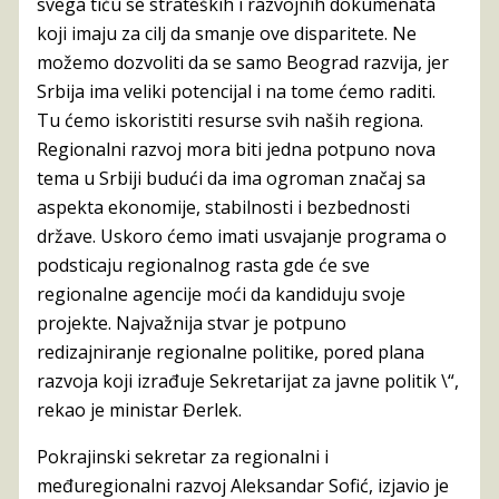
svega tiču se strateških i razvojnih dokumenata
koji imaju za cilj da smanje ove disparitete. Ne
možemo dozvoliti da se samo Beograd razvija, jer
Srbija ima veliki potencijal i na tome ćemo raditi.
Tu ćemo iskoristiti resurse svih naših regiona.
Regionalni razvoj mora biti jedna potpuno nova
tema u Srbiji budući da ima ogroman značaj sa
aspekta ekonomije, stabilnosti i bezbednosti
države. Uskoro ćemo imati usvajanje programa o
podsticaju regionalnog rasta gde će sve
regionalne agencije moći da kandiduju svoje
projekte. Najvažnija stvar je potpuno
redizajniranje regionalne politike, pored plana
razvoja koji izrađuje Sekretarijat za javne politik \“,
rekao je ministar Đerlek.
Pokrajinski sekretar za regionalni i
međuregionalni razvoj Aleksandar Sofić, izjavio je