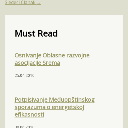
Sledeći Članak
→
Must Read
Osnivanje Oblasne razvojne
asocijacije Srema
25.04.2010
Potpisivanje Međuopštinskog
sporazuma o energetskoj
efikasnosti
30.06.2010