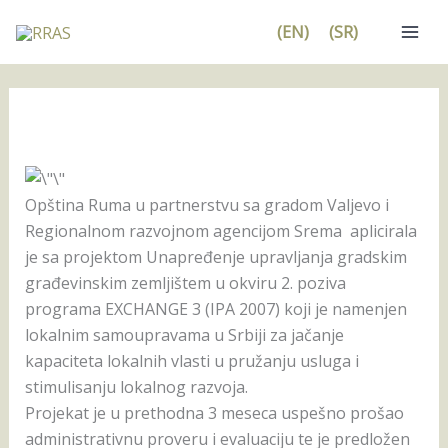
Pređi
(EN)
(SR)
na
sadržaj
Opština Ruma u partnerstvu sa gradom Valjevo i
Regionalnom razvojnom agencijom Srema aplicirala
je sa projektom Unapređenje upravljanja gradskim
građevinskim zemljištem u okviru 2. poziva
programa EXCHANGE 3 (IPA 2007) koji je namenjen
lokalnim samoupravama u Srbiji za jačanje
kapaciteta lokalnih vlasti u pružanju usluga i
stimulisanju lokalnog razvoja.
Projekat je u prethodna 3 meseca uspešno prošao
administrativnu proveru i evaluaciju te je predložen