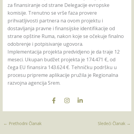
za finansiranje od strane Delegacije evropske
komisije. Trenutno se vrše faza provere
prihvatljivosti partnera na ovom projektu i
dostavljanja pravne i finansijske identifikacije od
strane opštine Ruma, nakon koje se očekuje finalno
odobrenje i potpisivanje ugovora.
Implementacija projekta predvidjeno je da traje 12
meseci. Ukupan budžet projekta je 174.471 €, od
čega EU finansira 143.624 €. Tehničku podršku u
procesu pripreme aplikacije pružila je Regionalna
razvojna agencija Srem.
←
Prethodni Članak
Sledeći Članak
→