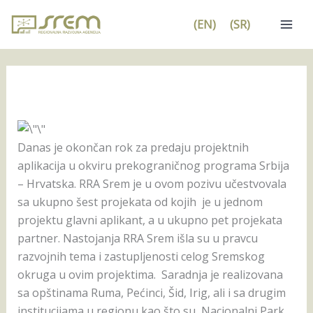
Pređi
(EN)
(SR)
na
sadržaj
Danas je okončan rok za predaju projektnih
aplikacija u okviru prekograničnog programa Srbija
– Hrvatska. RRA Srem je u ovom pozivu učestvovala
sa ukupno šest projekata od kojih je u jednom
projektu glavni aplikant, a u ukupno pet projekata
partner. Nastojanja RRA Srem išla su u pravcu
razvojnih tema i zastupljenosti celog Sremskog
okruga u ovim projektima. Saradnja je realizovana
sa opštinama Ruma, Pećinci, Šid, Irig, ali i sa drugim
institucijama u regionu kao što su, Nacionalni Park