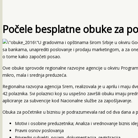
Počele besplatne obuke za po
U gradovima i opštinama širom Srbije u okviru Godi
sa bankama, unaprediti poslovanje i prodaju marketingom, a za one ko
o tome kako započeti posao.
Ove obuke sprovode regionalne razvojne agencije u okviru Programa 
mikro, mala i srednja preduzeća.
Regionalna razvojna agencija Srem, realizovala je u aprilu i maju dv
42 polaznika. Svi polaznici koji su uspešno završili obuku imaju predn
apliciranje za subvencije kod Nacionalne službe za zapošljavanje.
Obuka za početnike u biznisu je podrazumevala rad od dva dana a p
Motivi i osobine preduzetnika; Analiza i vrednovanje biznis ide
Pravni osnov poslovanja
Privredni subjekti, pojam, dokumentacija, registracija