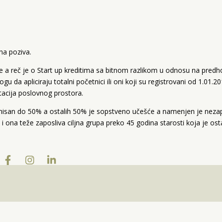
vna poziva.
ije a reč je o Start up kreditima sa bitnom razlikom u odnosu na pred
 da apliciraju totalni početnici ili oni koji su registrovani od 1.01.20
tacija poslovnog prostora.
ionisan do 50% a ostalih 50% je sopstveno učešće a namenjen je neza
i ona teže zaposliva ciljna grupa preko 45 godina starosti koja je ost