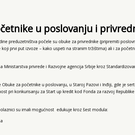
četnike u poslovanju i privred
ne preduzetništva počele su obuke za privrednike (pripremiti poslovni
ji prvi put izvoze – kako uspeti na stranim tržištima) ali i za počet
Ministarstva privrede i Razvojne agencija Srbije kroz Standardizovan
e Obuke za početnike u poslovanju, u Staroj Pazovi i Inđiji, gde je se
ost pri konkurisanju za Start up kredit kod Fonda za razvoj Republike S
olaznici su imali mogućnost edukuje kroz šest modula:
ja