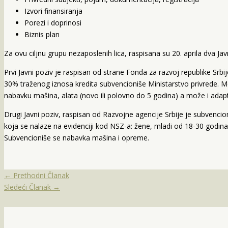
Izvori finansiranja
Porezi i doprinosi
Biznis plan
Za ovu ciljnu grupu nezaposlenih lica, raspisana su 20. aprila dva Ja
Prvi Javni poziv je raspisan od strane Fonda za razvoj republike Srb
30% traženog iznosa kredita subvencioniše Ministarstvo privrede. Mogu
nabavku mašina, alata (novo ili polovno do 5 godina) a može i adap
Drugi Javni poziv, raspisan od Razvojne agencije Srbije je subvenc
koja se nalaze na evidenciji kod NSZ-a: žene, mladi od 18-30 godina 
Subvencioniše se nabavka mašina i opreme.
←
Prethodni Članak
Sledeći Članak
→