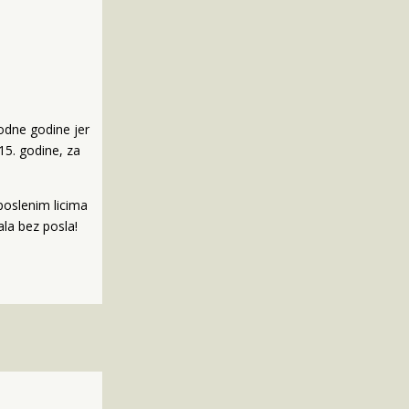
hodne godine jer
15. godine, za
poslenim licima
ala bez posla!