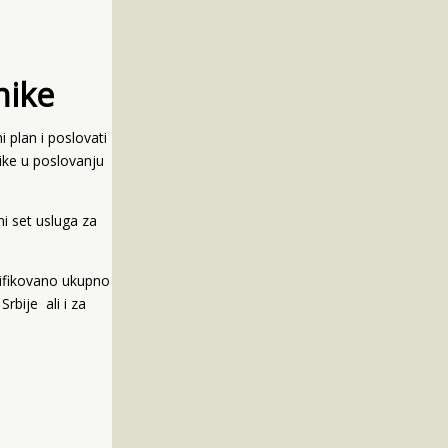
nike
 plan i poslovati
nike u poslovanju
i set usluga za
rtifikovano ukupno
rbije ali i za