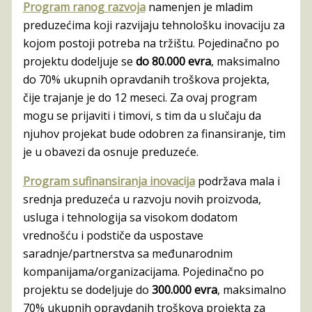
Program ranog razvoja
namenjen je mladim
preduzećima koji razvijaju tehnološku inovaciju za
kojom postoji potreba na tržištu. Pojedinačno po
projektu dodeljuje se
do 80.000 evra
, maksimalno
do 70% ukupnih opravdanih troškova projekta,
čije trajanje je do 12 meseci. Za ovaj program
mogu se prijaviti i timovi, s tim da u slučaju da
njuhov projekat bude odobren za finansiranje, tim
je u obavezi da osnuje preduzeće.
Program sufinansiranja inovacija
podržava mala i
srednja preduzeća u razvoju novih proizvoda,
usluga i tehnologija sa visokom dodatom
vrednošću i podstiče da uspostave
saradnje/partnerstva sa međunarodnim
kompanijama/organizacijama. Pojedinačno po
projektu se dodeljuje do
300.000 evra
, maksimalno
70% ukupnih opravdanih troškova projekta za