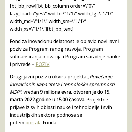
[bt_bb_row][bt_bb_column order=\“0\“
lazy_load=\“yes\“ width=\“1/1\“ width_lg=\“1/1\“
width_md=\“1/1\“ width_sm=\“1/1\“
width_xs=\“1/1\“][bt_bb_text]
Fond za inovacionu delatnost je objavio novi javni
poziv za Program ranog razvoja, Program
sufinansiranja inovacija i Program saradnje nauke
i privrede –
POZIV
.
Drugi javni poziv u okviru projekta
„Povećanje
inovacionih kapaciteta i tehnološke spremnosti
MSP“
, vredan
9 miliona evra,
otvoren je do 15.
marta 2022.godine u 15.00 časova.
Projektne
prijave iz svih oblasti nauke i tehnologije i svih
industrijskih sektora podnose se
putem
portala
Fonda.