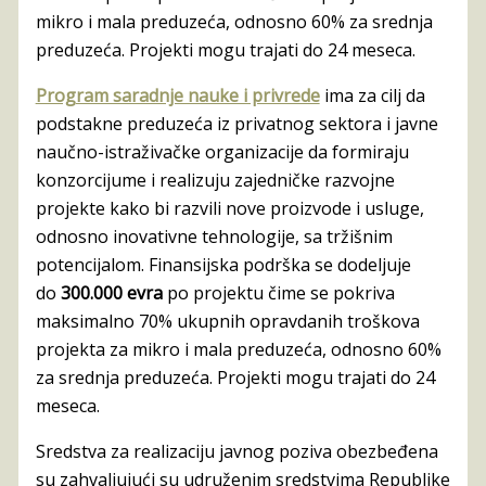
mikro i mala preduzeća, odnosno 60% za srednja
preduzeća. Projekti mogu trajati do 24 meseca.
Program saradnje nauke i privrede
ima za cilj da
podstakne preduzeća iz privatnog sektora i javne
naučno-istraživačke organizacije da formiraju
konzorcijume i realizuju zajedničke razvojne
projekte kako bi razvili nove proizvode i usluge,
odnosno inovativne tehnologije, sa tržišnim
potencijalom. Finansijska podrška se dodeljuje
do
300.000 evra
po projektu čime se pokriva
maksimalno 70% ukupnih opravdanih troškova
projekta za mikro i mala preduzeća, odnosno 60%
za srednja preduzeća. Projekti mogu trajati do 24
meseca.
Sredstva za realizaciju javnog poziva obezbeđena
su zahvaljujući su udruženim sredstvima Republike