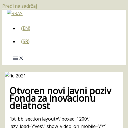
Pređi na sadržaj
(EN)
(SR)
Otvoren novi javni poziv
Fonda za inovacionu
delatnost
[bt_bb_section layout=\“boxed_1200\“
lazy_load=\“yes\“ show_video_on_mobile=\“\“]