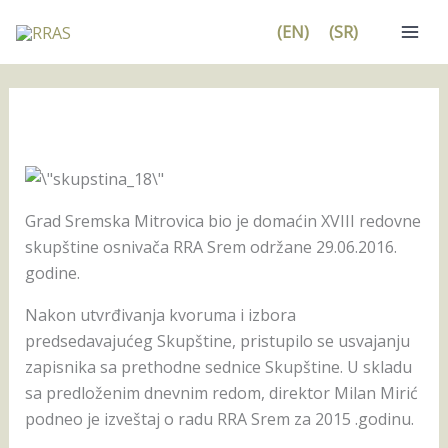
Pređi
(EN)
(SR)
na
sadržaj
Grad Sremska Mitrovica bio je domaćin XVIII redovne
skupštine osnivača RRA Srem održane 29.06.2016.
godine.
Nakon utvrđivanja kvoruma i izbora
predsedavajućeg Skupštine, pristupilo se usvajanju
zapisnika sa prethodne sednice Skupštine. U skladu
sa predloženim dnevnim redom, direktor Milan Mirić
podneo je izveštaj o radu RRA Srem za 2015 .godinu.