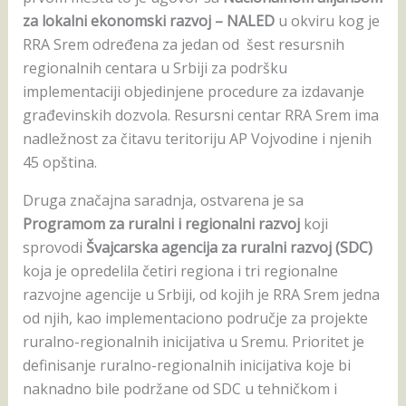
za lokalni ekonomski razvoj – NALED
u okviru kog je
RRA Srem određena za jedan od šest resursnih
regionalnih centara u Srbiji za podršku
implementaciji objedinjene procedure za izdavanje
građevinskih dozvola. Resursni centar RRA Srem ima
nadležnost za čitavu teritoriju AP Vojvodine i njenih
45 opština.
Druga značajna saradnja, ostvarena je sa
Programom za ruralni i regionalni razvoj
koji
sprovodi
Švajcarska agencija za ruralni razvoj (SDC)
koja je opredelila četiri regiona i tri regionalne
razvojne agencije u Srbiji, od kojih je RRA Srem jedna
od njih, kao implementaciono područje za projekte
ruralno-regionalnih inicijativa u Sremu. Prioritet je
definisanje ruralno-regionalnih inicijativa koje bi
naknadno bile podržane od SDC u tehničkom i