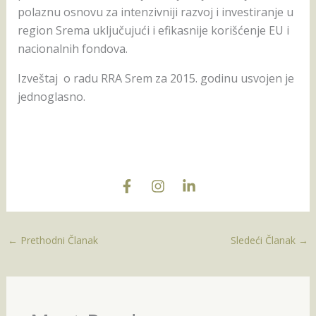
polaznu osnovu za intenzivniji razvoj i investiranje u
region Srema uključujući i efikasnije korišćenje EU i
nacionalnih fondova.
Izveštaj o radu RRA Srem za 2015. godinu usvojen je
jednoglasno.
←
Prethodni Članak
Sledeći Članak
→