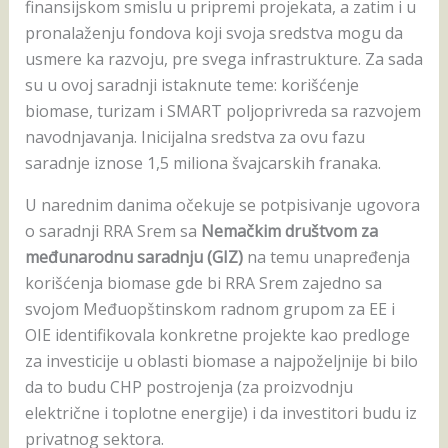
finansijskom smislu u pripremi projekata, a zatim i u
pronalaženju fondova koji svoja sredstva mogu da
usmere ka razvoju, pre svega infrastrukture. Za sada
su u ovoj saradnji istaknute teme: korišćenje
biomase, turizam i SMART poljoprivreda sa razvojem
navodnjavanja. Inicijalna sredstva za ovu fazu
saradnje iznose 1,5 miliona švajcarskih franaka.
U narednim danima očekuje se potpisivanje ugovora
o saradnji RRA Srem sa
Nemačkim društvom za
međunarodnu saradnju (GIZ)
na temu unapređenja
korišćenja biomase gde bi RRA Srem zajedno sa
svojom Međuopštinskom radnom grupom za EE i
OIE identifikovala konkretne projekte kao predloge
za investicije u oblasti biomase a najpoželjnije bi bilo
da to budu CHP postrojenja (za proizvodnju
električne i toplotne energije) i da investitori budu iz
privatnog sektora.