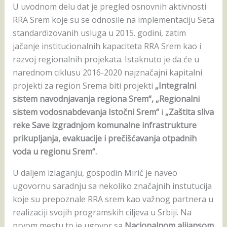
U uvodnom delu dat je pregled osnovnih aktivnosti
RRA Srem koje su se odnosile na implementaciju Seta
standardizovanih usluga u 2015. godini, zatim
jačanje institucionalnih kapaciteta RRA Srem kao i
razvoj regionalnih projekata. Istaknuto je da će u
narednom ciklusu 2016-2020 najznačajni kapitalni
projekti za region Srema biti projekti
„Integralni
sistem navodnjavanja regiona Srem“,
„Regionalni
sistem vodosnabdevanja Istočni Srem“
i
„Zaštita sliva
reke Save izgradnjom komunalne infrastrukture
prikupljanja, evakuacije i prečišćavanja otpadnih
voda u regionu Srem“.
U daljem izlaganju, gospodin Mirić je naveo
ugovornu saradnju sa nekoliko značajnih instutucija
koje su prepoznale RRA srem kao važnog partnera u
realizaciji svojih programskih ciljeva u Srbiji. Na
prvom mestu to je ugovor sa
Nacionalnom alijansom