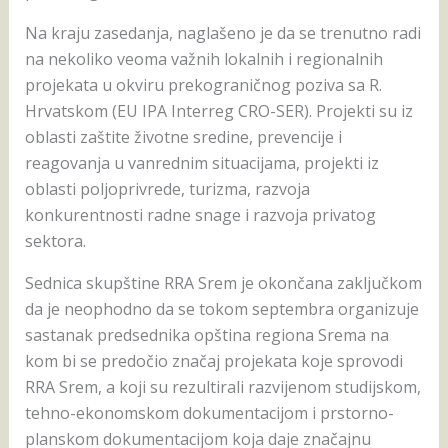
Na kraju zasedanja, naglašeno je da se trenutno radi
na nekoliko veoma važnih lokalnih i regionalnih
projekata u okviru prekograničnog poziva sa R.
Hrvatskom (EU IPA Interreg CRO-SER). Projekti su iz
oblasti zaštite životne sredine, prevencije i
reagovanja u vanrednim situacijama, projekti iz
oblasti poljoprivrede, turizma, razvoja
konkurentnosti radne snage i razvoja privatog
sektora.
Sednica skupštine RRA Srem je okončana zaključkom
da je neophodno da se tokom septembra organizuje
sastanak predsednika opština regiona Srema na
kom bi se predočio značaj projekata koje sprovodi
RRA Srem, a koji su rezultirali razvijenom studijskom,
tehno-ekonomskom dokumentacijom i prstorno-
planskom dokumentacijom koja daje značajnu