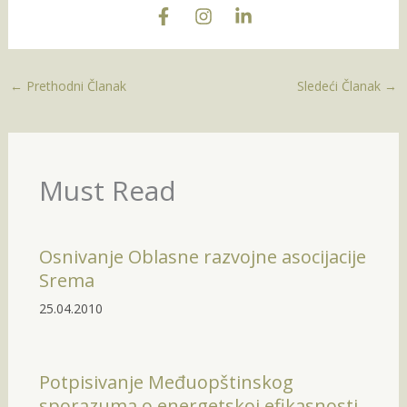
←
Prethodni Članak
Sledeći Članak
→
Must Read
Osnivanje Oblasne razvojne asocijacije
Srema
25.04.2010
Potpisivanje Međuopštinskog
sporazuma o energetskoj efikasnosti