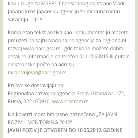
kao usluge za MSPP“, finansiranog od strane Vlade
Japana kroz Japansku agenciju za međunarodnu
saradnju – JICA.
Kompletan tekst poziva kao i dokumentaciju možete
preuzeti na sajtu Nacionalne agencije za regionalni
razvoj
www.narr.gov.rs
, gde takođe možete dobiti
detaljne informacije na telefon 011 2060815 ili putem
elektronske pošte na adresu
milan.vujovic@narr.gov.rs
.
Prijave se dostavljaju na :
Regionalna razvojna agencija Srem, Glavna br. 172,
Ruma, 022 470910,
www.rrasrem.rs
Na koverti mora biti jasno naznačeno „ZA JAVNI
POZIV – MENTORING 2012“
JAVNI POZIV JE OTVOREN DO 10.05.2012. GODINE