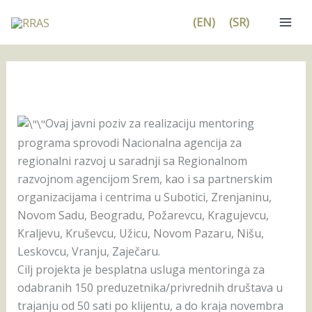
Pređi
(EN)
(SR)
na
sadržaj
Ovaj javni poziv za realizaciju mentoring
programa sprovodi Nacionalna agencija za
regionalni razvoj u saradnji sa Regionalnom
razvojnom agencijom Srem, kao i sa partnerskim
organizacijama i centrima u Subotici, Zrenjaninu,
Novom Sadu, Beogradu, Požarevcu, Kragujevcu,
Kraljevu, Kruševcu, Užicu, Novom Pazaru, Nišu,
Leskovcu, Vranju, Zaječaru.
Cilj projekta je besplatna usluga mentoringa za
odabranih 150 preduzetnika/privrednih društava u
trajanju od 50 sati po klijentu, a do kraja novembra