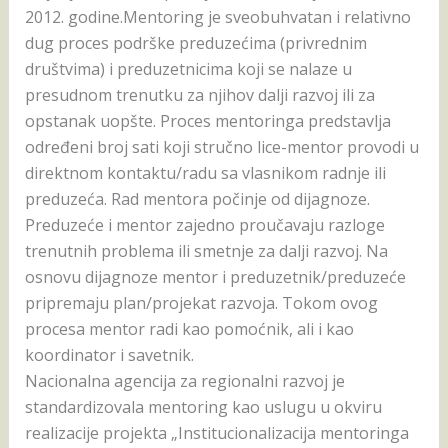
2012. godine.
Mentoring je sveobuhvatan i relativno
dug proces podrške preduzećima (privrednim
društvima) i preduzetnicima koji se nalaze u
presudnom trenutku za njihov dalji razvoj ili za
opstanak uopšte. Proces mentoringa predstavlja
određeni broj sati koji stručno lice-mentor provodi u
direktnom kontaktu/radu sa vlasnikom radnje ili
preduzeća. Rad mentora počinje od dijagnoze.
Preduzeće i mentor zajedno proučavaju razloge
trenutnih problema ili smetnje za dalji razvoj. Na
osnovu dijagnoze mentor i preduzetnik/preduzeće
pripremaju plan/projekat razvoja. Tokom ovog
procesa mentor radi kao pomoćnik, ali i kao
koordinator i savetnik.
Nacionalna agencija za regionalni razvoj je
standardizovala mentoring kao uslugu u okviru
realizacije projekta „Institucionalizacija mentoringa