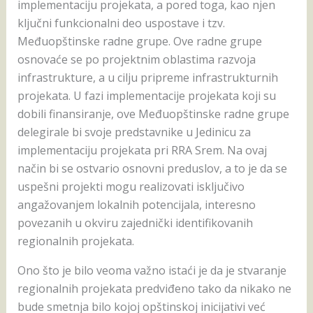
implementaciju projekata, a pored toga, kao njen
ključni funkcionalni deo uspostave i tzv.
Međuopštinske radne grupe. Ove radne grupe
osnovaće se po projektnim oblastima razvoja
infrastrukture, a u cilju pripreme infrastrukturnih
projekata. U fazi implementacije projekata koji su
dobili finansiranje, ove Međuopštinske radne grupe
delegirale bi svoje predstavnike u Jedinicu za
implementaciju projekata pri RRA Srem. Na ovaj
način bi se ostvario osnovni preduslov, a to je da se
uspešni projekti mogu realizovati isključivo
angažovanjem lokalnih potencijala, interesno
povezanih u okviru zajednički identifikovanih
regionalnih projekata.
Ono što je bilo veoma važno istaći je da je stvaranje
regionalnih projekata predviđeno tako da nikako ne
bude smetnja bilo kojoj opštinskoj inicijativi već