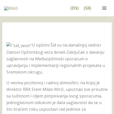
Pređi
(EN)
(SR)
na
sadržaj
U opštini Šid su na današnjoj sednici
članovi Opštinskog veća doneli Zaključak o davanju
saglasnosti na Međuopštinski sporazum o
upravljanju i implementaciji regionalnih projekata u
Sremskom okrugu.
U veoma pozitivnoj i radnoj atmosferi, na kojoj je
direktor RRA Srem Milan Mirić, upoznao sve prisutne
sa suštinom i ciljem potpisivanja ovog sporazuma,
jednoglasnom odlukom je data saglasnost da se u
što kraćem roku uspostavi rad Jedinice za