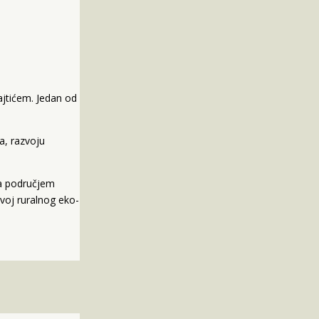
ajtićem. Jedan od
a, razvoju
ja područjem
voj ruralnog eko-