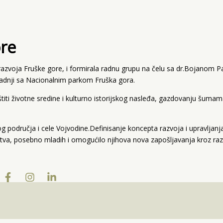
ore
razvoja Fruške gore, i formirala radnu grupu na čelu sa dr.Bojanom P
aradnji sa Nacionalnim parkom Fruška gora.
iti životne sredine i kulturno istorijskog nasleđa, gazdovanju šumam
g područja i cele Vojvodine.Definisanje koncepta razvoja i upravljan
tva, posebno mladih i omogućilo njihova nova zapošljavanja kroz raz