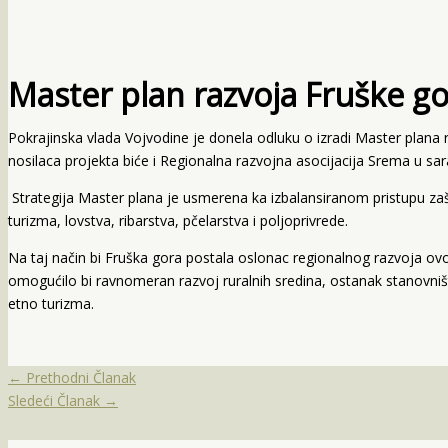
Master plan razvoja Fruške g
Pokrajinska vlada Vojvodine je donela odluku o izradi Master plana 
nosilaca projekta biće i Regionalna razvojna asocijacija Srema u s
Strategija Master plana je usmerena ka izbalansiranom pristupu zašt
turizma, lovstva, ribarstva, pčelarstva i poljoprivrede.
Na taj način bi Fruška gora postala oslonac regionalnog razvoja ovo
omogućilo bi ravnomeran razvoj ruralnih sredina, ostanak stanovniš
etno turizma.
←
Prethodni Članak
Sledeći Članak
→