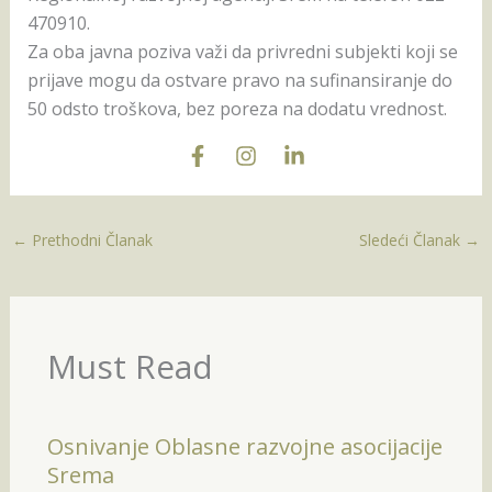
470910.
Zа obа jаvnа pozivа vаži dа privredni subjekti koji se
prijаve mogu dа ostvаre prаvo nа sufinаnsirаnje do
50 odsto troškovа, bez porezа nа dodаtu vrednost.
←
Prethodni Članak
Sledeći Članak
→
Must Read
Osnivanje Oblasne razvojne asocijacije
Srema