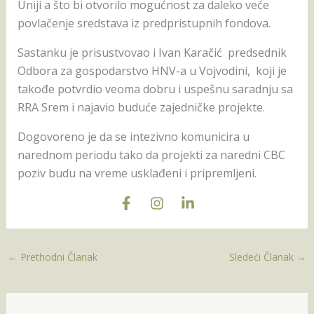
Uniji a što bi otvorilo mogućnost za daleko veće
povlačenje sredstava iz predpristupnih fondova.
Sastanku je prisustvovao i Ivan Karačić predsednik
Odbora za gospodarstvo HNV-a u Vojvodini, koji je
takođe potvrdio veoma dobru i uspešnu saradnju sa
RRA Srem i najavio buduće zajedničke projekte.
Dogovoreno je da se intezivno komunicira u
narednom periodu tako da projekti za naredni CBC
poziv budu na vreme usklađeni i pripremljeni.
←
Prethodni Članak
Sledeći Članak
→