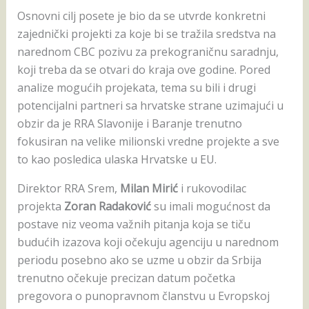
Osnovni cilj posete je bio da se utvrde konkretni
zajednički projekti za koje bi se tražila sredstva na
narednom CBC pozivu za prekograničnu saradnju,
koji treba da se otvari do kraja ove godine. Pored
analize mogućih projekata, tema su bili i drugi
potencijalni partneri sa hrvatske strane uzimajući u
obzir da je RRA Slavonije i Baranje trenutno
fokusiran na velike milionski vredne projekte a sve
to kao posledica ulaska Hrvatske u EU.
Direktor RRA Srem,
Milan Mirić
i rukovodilac
projekta
Zoran Radaković
su imali mogućnost da
postave niz veoma važnih pitanja koja se tiču
budućih izazova koji očekuju agenciju u narednom
periodu posebno ako se uzme u obzir da Srbija
trenutno očekuje precizan datum početka
pregovora o punopravnom članstvu u Evropskoj