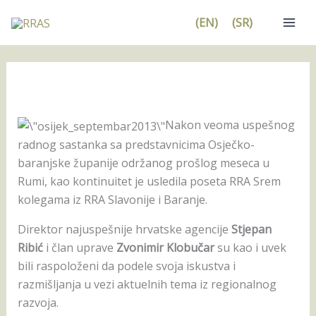
Pređi
(EN)
(SR)
na
sadržaj
Nakon veoma uspešnog
radnog sastanka sa predstavnicima Osječko-
baranjske županije održanog prošlog meseca u
Rumi, kao kontinuitet je usledila poseta RRA Srem
kolegama iz RRA Slavonije i Baranje.
Direktor najuspešnije hrvatske agencije
Stjepan
Ribić
i član uprave
Zvonimir Klobučar
su kao i uvek
bili raspoloženi da podele svoja iskustva i
razmišljanja u vezi aktuelnih tema iz regionalnog
razvoja.