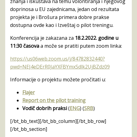
znanja i iskustava na temu volontiranja i njegovog
doprinosa u EU zajednicama, jedan od rezultata
projekta je i Brošura primera dobre prakse
dostupna ovde kao i Izveštaj o pilot treningu.
Konferencija je zakazana za
18.2.2022. godine u
11:30 časova
a može se pratiti putem zoom linka:
https://us06web.zoom.us/j/84782832440?
pwd=NEJ4eDErR0JaYXFBYmxSdlk2UjBZdz09
Informacije o projektu možete pročitati u:
Flajer
Report on the pilot training
Vodič dobrih praksi
(
ENG
) (
SRB
)
[/bt_bb_text][/bt_bb_column][/bt_bb_row]
[/bt_bb_section]