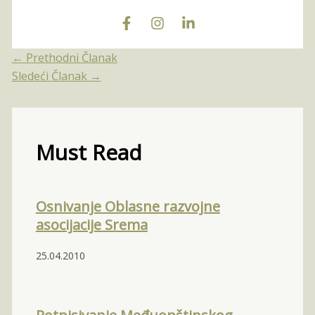
←
Prethodni Članak
Sledeći Članak
→
Must Read
Osnivanje Oblasne razvojne
asocijacije Srema
25.04.2010