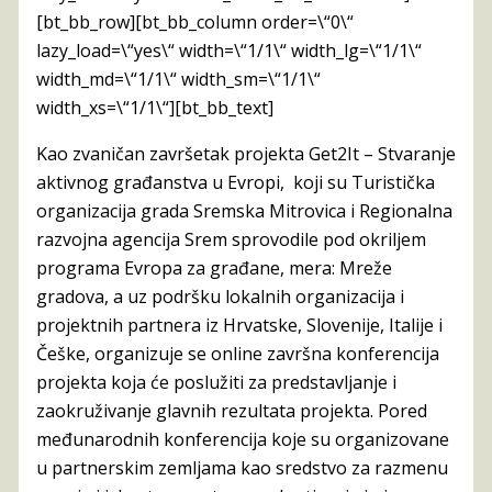
[bt_bb_row][bt_bb_column order=\“0\“
lazy_load=\“yes\“ width=\“1/1\“ width_lg=\“1/1\“
width_md=\“1/1\“ width_sm=\“1/1\“
width_xs=\“1/1\“][bt_bb_text]
Kao zvaničan završetak projekta Get2It – Stvaranje
aktivnog građanstva u Evropi, koji su Turistička
organizacija grada Sremska Mitrovica i Regionalna
razvojna agencija Srem sprovodile pod okriljem
programa Evropa za građane, mera: Mreže
gradova, a uz podršku lokalnih organizacija i
projektnih partnera iz Hrvatske, Slovenije, Italije i
Češke, organizuje se online završna konferencija
projekta koja će poslužiti za predstavljanje i
zaokruživanje glavnih rezultata projekta. Pored
međunarodnih konferencija koje su organizovane
u partnerskim zemljama kao sredstvo za razmenu