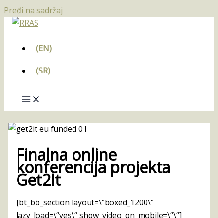
Pređi na sadržaj
(EN)
(SR)
Finalna online
konferencija projekta
Get2It
[bt_bb_section layout=\“boxed_1200\“
lazy_load=\“yes\“ show_video_on_mobile=\“\“]