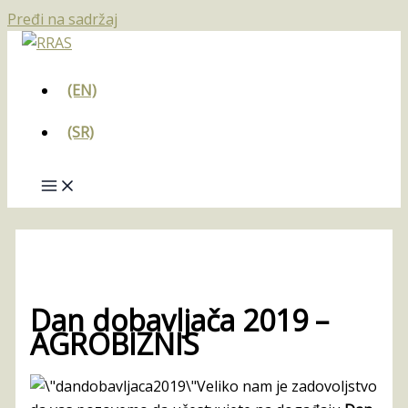
Pređi na sadržaj
(EN)
(SR)
Dan dobavljača 2019 –
AGROBIZNIS
Veliko nаm je zаdovoljstvo