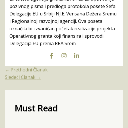
pozivnog pisma i predloga protokola posete Šefa
Delegacije EU u Srbiji NJ.E. Vensana Dežera Sremu
i Regionalnoj razvojnoj agenciji. Ova poseta
označila bi i zvaničan početak realizacije projekta
Operativnog granta koji finansira i sprovodi
Delegacija EU prema RRA Srem.
←
Prethodni Članak
Sledeći Članak
→
Must Read