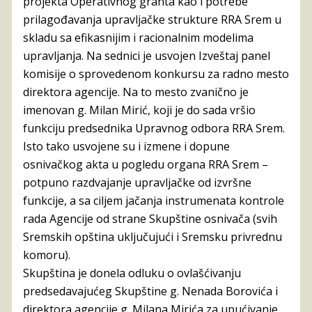
projekta Operativnog granta kao i potrebe
prilagođavanja upravljačke strukture RRA Srem u
skladu sa efikasnijim i racionalnim modelima
upravljanja. Na sednici je usvojen Izveštaj panel
komisije o sprovedenom konkursu za radno mesto
direktora agencije. Na to mesto zvanično je
imenovan g. Milan Mirić, koji je do sada vršio
funkciju predsednika Upravnog odbora RRA Srem.
Isto tako usvojene su i izmene i dopune
osnivačkog akta u pogledu organa RRA Srem –
potpuno razdvajanje upravljačke od izvršne
funkcije, a sa ciljem jačanja instrumenata kontrole
rada Agencije od strane Skupštine osnivača (svih
Sremskih opština uključujući i Sremsku privrednu
komoru).
Skupština je donela odluku o ovlašćivanju
predsedavajućeg Skupštine g. Nenada Borovića i
direktora agencije g. Milana Mirića za upućivanje