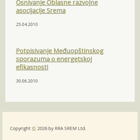
Osnivanje Oblasne razvojne
asocijacije Srema
25.04.2010
Potpisivanje Međuopštinskog
sporazuma o energetskoj
efikasnosti
30.06.2010
Copyright
©
2026 by RRA SREM Ltd.