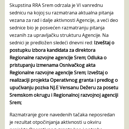
Skupstina RRA Srem odrzala je VI vanrednu
sednicu na kojoj su razmatrana aktualna pitanja
vezana za rad i dalje aktivnosti Agencije, a veći deo
sednice bio je posvećen razmatranju pitanja
vezanih za upravljačku strukturu Agencije. Na
sednici je predložen sledeći dnevni red:
Izveštaj o
postupku izbora kandidata za direktora
Regionalne razvojne agencije Srem; Odluka o
pristupanju izmenama Osnivačkog akta
Regionalne razvojne agencije Srem; Izveštaj o
realizaciji projekta Operativnog granta i predlog o
upućivanju poziva NJ.E Vensanu Dežeru za posetu
Sremskom okrugu i Regionalnoj razvojnoj agenciji
Srem;
Razmatranje gore navedenih tačaka neposredan
je rezultat otpočinjanja aktivnosti u okviru