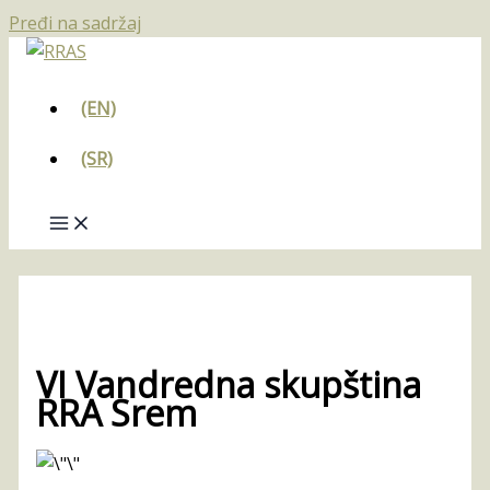
Pređi na sadržaj
(EN)
(SR)
VI Vandredna skupština
RRA Srem