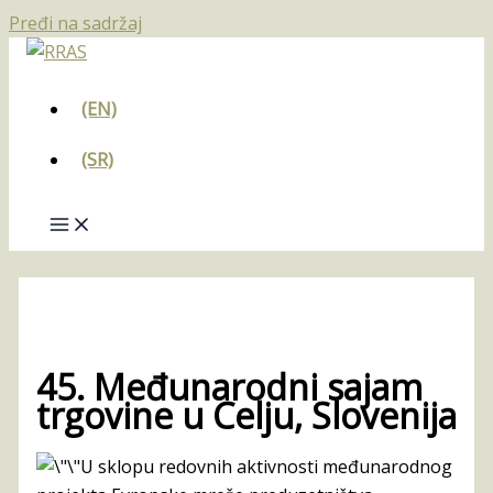
Pređi na sadržaj
(EN)
(SR)
45. Međunarodni sajam
trgovine u Celju, Slovenija
U sklopu redovnih aktivnosti međunarodnog