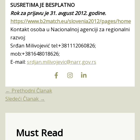
SUSRETIMA JE BESPLATNO
Rok za prijavu je 31. avgust 2012. godine.
https://www.b2match.eu/slovenia2012/pages/home
Kontakt osoba u Nacionalnoj agenciji za regionalni
razvoj:
Srđan Milivojević tel:+381112060826;
mob:+381648018626;
E-mail:
srdjan.milivojevic@narr.gov.rs
←
Prethodni Članak
Sledeći Članak
→
Must Read