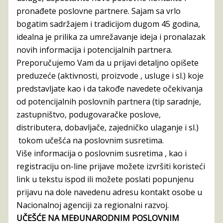
pronađete poslovne partnere. Sajam sa vrlo
bogatim sadržajem i tradicijom dugom 45 godina,
idealna je prilika za umrežavanje ideja i pronalazak
novih informacija i potencijalnih partnera.
Preporučujemo Vam da u prijavi detaljno opišete
preduzeće (aktivnosti, proizvode , usluge i sl.) koje
predstavljate kao i da takođe navedete očekivanja
od potencijalnih poslovnih partnera (tip saradnje,
zastupništvo, podugovaračke poslove,
distributera, dobavljače, zajedničko ulaganje i sl.)
tokom učešća na poslovnim susretima.
Više informacija o poslovnim susretima , kao i
registraciju on-line prijave možete izvršiti koristeći
link u tekstu ispod ili možete poslati popunjenu
prijavu na dole navedenu adresu kontakt osobe u
Nacionalnoj agenciji za regionalni razvoj.
UČEŠĆE NA MEĐUNARODNIM POSLOVNIM