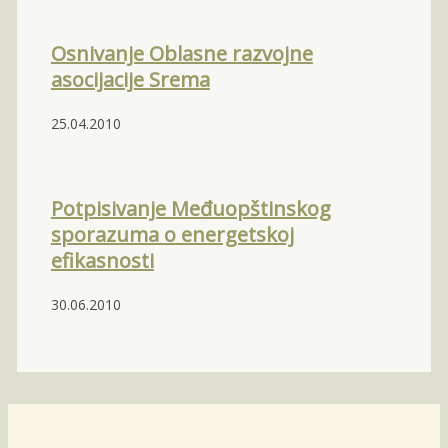
Osnivanje Oblasne razvojne
asocijacije Srema
25.04.2010
Potpisivanje Međuopštinskog
sporazuma o energetskoj
efikasnosti
30.06.2010