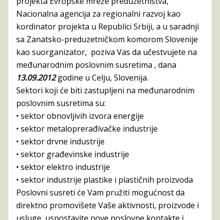
projekta Evropske mreže preduzetništva,
Nacionalna agencija za regionalni razvoj kao
kordinator projekta u Republici Srbiji, a u saradnji
sa Zanatsko-preduzetničkom komorom Slovenije
kao suorganizator, poziva Vas da učestvujete na
međunarodnim poslovnim susretima , dana
13.09.2012
godine u Celju, Slovenija.
Sektori koji će biti zastupljeni na međunarodnim
poslovnim susretima su:
•
sektor obnovljivih izvora energije
•
sektor metaloprerađivačke industrije
•
sektor drvne industrije
•
sektor građevinske industrije
•
sektor elektro industrije
•
sektor industrije plastike i plastičnih proizvoda
Poslovni susreti će Vam pružiti mogućnost da
direktno promovišete Vaše aktivnosti, proizvode i
usluge, uspostavite nove poslovne kontakte i