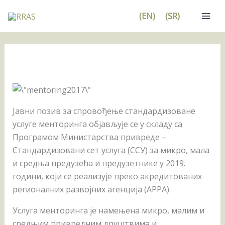
Pređi
(EN)
(SR)
na
sadržaj
Јавни позив за спровођење стандардизоване
услуге менторинга објављује се у складу са
Програмом Министарства привреде –
Стандардизовани сет услуга (ССУ) за микро, мала
и средња предузећа и предузетнике у 2019.
години, који се реализује преко акредитованих
регионалних развојних агенција (АРРА).
Услуга менторинга је намењена микро, малим и
средњим привредним друштвима и