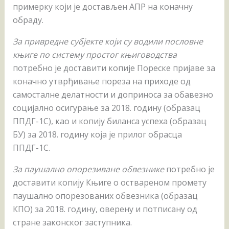
примерку који је достављен АПР на коначну
обраду.
За привредне субјекте који су водили пословне
књиге по систему простог књиговодства
потребно је доставити копије Пореске пријаве за
коначно утврђивање пореза на приходе од
самосталне делатности и доприноса за обавезно
социјално осигурање за 2018. годину (образац
ППДГ-1С), као и копију биланса успеха (образац
БУ) за 2018. годину која је прилог обрасца
ППДГ-1С.
За паушално опорезиване обвезнике
потребно је
доставити копију Књиге о оствареном промету
паушално опорезованих обвезника (образац
КПО) за 2018. годину, оверену и потписану од
стране законског заступника.