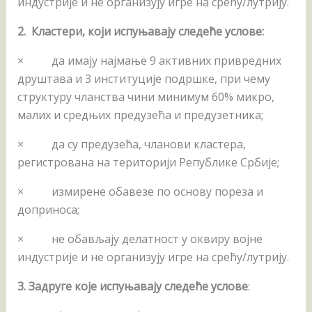
индустрије и не организују игре на срећу/лутрију.
2. Кластери, који испуњавају следеће услове:
× да имају најмање 9 активних привредних
друштава и 3 институције подршке, при чему
структуру чланства чини минимум 60% микро,
малих и средњих предузећа и предузетника;
× да су предузећа, чланови кластера,
регистрована на територији Републике Србије;
× измирене обавезе по основу пореза и
доприноса;
× не обављају делатност у оквиру војне
индустрије и не организују игре на срећу/лутрију.
3. Задруге које испуњавају следеће услове
: