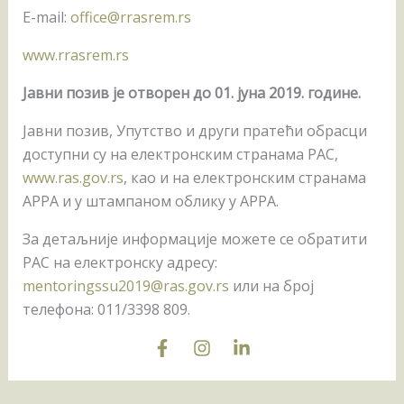
E-mail:
office@rrasrem.rs
www.rrasrem.rs
Јавни
позив
је
отворен
до 01. јуна 201
9
. године
.
Јавни позив, Упутство и други пратећи обрасци
доступни су на електронским странама РАС,
www.ras.gov.rs
, као и на електронским странама
АРРА и у штампаном облику у АРРА.
За детаљније информације
можете се обратити
РАС на електронску адресу:
mentoringssu2019@ras.gov.rs
или на број
телефона: 011/3398 809.