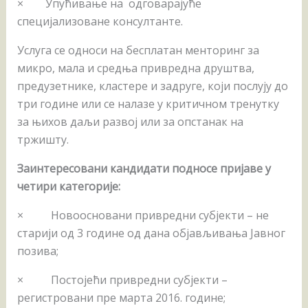
× Упућивање на одговарајуће
специјализоване консултанте.
Услуга се односи на бесплатан менторинг за
микро, мала и средња привредна друштва,
предузетнике, кластере и задруге, који послују до
три године или се налазе у критичном тренутку
за њихов даљи развој или за опстанак на
тржишту.
Заинтересовани кандидати подносе пријаве у
четири категорије:
× Новоосновани привредни субјекти – не
старији од 3 године од дана објављивања Јавног
позива;
× Постојећи привредни субјекти –
регистровани пре марта 2016. године;