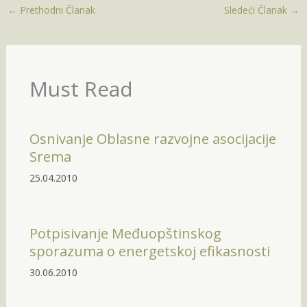
←
Prethodni Članak
Sledeći Članak
→
Must Read
Osnivanje Oblasne razvojne asocijacije
Srema
25.04.2010
Potpisivanje Međuopštinskog
sporazuma o energetskoj efikasnosti
30.06.2010