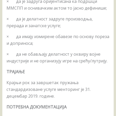
× да је задруга оријентисана ка подршци
ММСПП и оснивачким актом то јасно дефинише;
× да је делатност задруге производња,
прерада и занатске услуге;
× да имају измирене обавезе по основу пореза
и доприноса;
× да не обављају делатност у оквиру војне
индустрије и не организују игре на срећу/лутрију.
ТРАЈАЊЕ
Крајњи рок за завршетак пружања
стандардизоване услуге менторинг је 31.
децембар 2019. године.
ПОТРЕБНА ДОКУМЕНТАЦИЈА