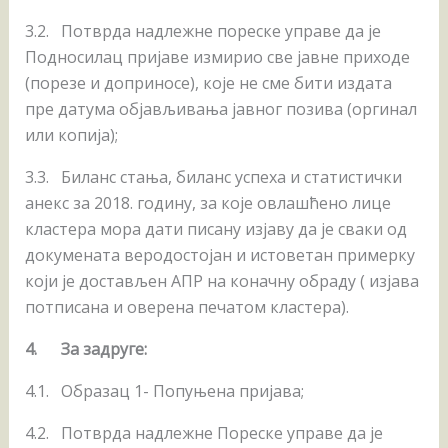
3.2. Потврда надлежне пореске управе да је
Подносилац пријаве измирио све јавне приходе
(порезе и доприносе), које не сме бити издата
пре датума објављивања јавног позива (оргинал
или копија);
3.3. Биланс стања, биланс успеха и статистички
анекс за 2018. годину, за које овлашћено лице
кластера мора дати писану изјаву да је сваки од
докумената веродостојан и истоветан примерку
који је достављен АПР на коначну обраду ( изјава
потписана и оверена печатом кластера).
4.
За задруге
:
4.1. Образац 1- Попуњена пријава;
4.2. Потврда надлежне Пореске управе да је