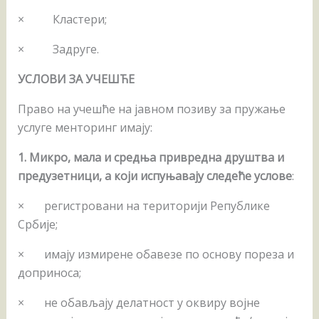
× Кластери;
× Задруге.
УСЛОВИ ЗА УЧЕШЋЕ
Право на учешће на јавном позиву за пружање
услуге менторинг имају:
1. Микро, мала и средња привредна друштва и
предузетници, а који испуњавају следеће услове
:
× регистровани на територији Републике
Србије;
× имају измирене обавезе по основу пореза и
доприноса;
× не обављају делатност у оквиру војне