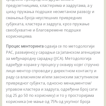
предузетницима, кластерима и задругама, а у
циљу пружања подршке несметаном развоју и
смањења броја неуспешних привредних
субјеката, кластера и задруга, кроз пружање
свеобухватне и благовремене подршке
корисницима.
Процес менторинга
одвија се по методологији
РАС, развијеној у сарадњи са Јапанском агенцијом
за међународну сарадњу (JICA). Методологија
одређује кораке у процесу у оквиру којег стручно
лице-ментор спроводи у директном контакту и
раду са власником и/или законским заступником
привредног субјекта, односно менаџментом/
управом кластера и задруга, одређени број сати
(од 25 до 50 по кориснику) и то у просторијама
корисника (не мање од 75% од укупног броја