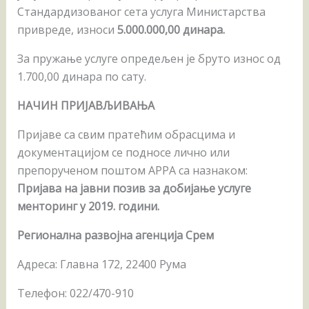
Стандардизованог сета услуга Министарства
привреде, износи
5.000.000,00
динара.
За пружање услуге опредељен је бруто износ од
1.700,00 динара по сату.
НАЧИН ПРИЈАВЉИВАЊА
Пријаве са свим пратећим обрасцима и
документацијом се подносе лично или
препорученом поштом АРРА са назнаком:
Пријава на јавни позив за добијање услуге
менторинг у 201
9
. години.
Регионална развојна агенција Срем
Адреса: Главна 172, 22400 Рума
Телефон: 022/470-910