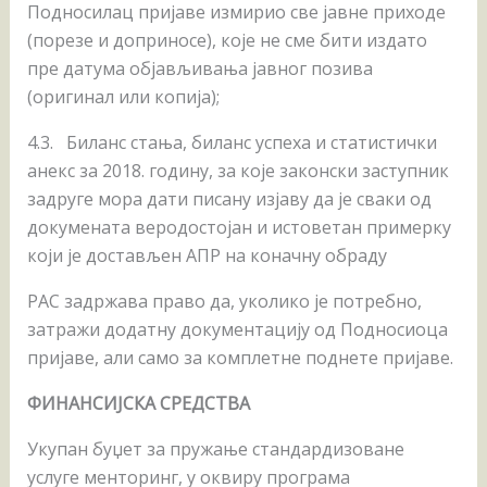
Подносилац пријаве измирио све јавне приходе
(порезе и доприносе), које не сме бити издатo
пре датума објављивања јавног позива
(оригинал или копија);
4.3. Биланс стања, биланс успеха и статистички
анекс за 2018. годину, за које законски заступник
задруге мора дати писану изјаву да је сваки од
докумената веродостојан и истоветан примерку
који је достављен АПР на коначну обраду
РАС задржава право да, уколико је потребно,
затражи додатну документацију од Подносиоца
пријаве, али само за комплетне поднете пријаве.
ФИНАНСИЈСКА СРЕДСТВА
Укупан буџет за пружање стандардизоване
услуге менторинг, у оквиру програма