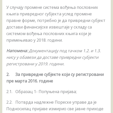
У случају промене система вођења пословних
књига привредног субјекта услед промене
правне форме, потребно је да привредни субјект
достави финансијске извештаје у складу са
системом вођења пословних књига који je
примењивао у 2018. години.
Напомена:
Документацију под тачком 1.2. и 1.3.
нису у обавези да доставе привредни субјекти
регистровани у 201
9
. години.
2.
За привредне субјекте који су регистровани
пре марта 201
6
. године
2.1. Образац 1- Попуњена пријава;
2.2. Потврда надлежне Пореске управе да је
Подносилац пријаве измирио све јавне приходе