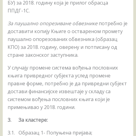
БУ) за 2018. годину која је прилог обрасца
ППДГ-1С.
За паушално опорезиване обвезнике
потребно је
доставити копију Књиге о оствареном промету
паушално опорезованих обвезника (образац
КПО) за 2018. годину, оверену и потписану од
стране законског заступника.
У случају промене система вођења пословних
књига привредног субјекта услед промене
правне форме, потребно је да привредни субјект
достави финансијске извештаје у складу са
системом вођења пословних књига који је
примењивао у 2018. години.
3.
За кластере:
3.1. Образац 1- Попуњена пријава;