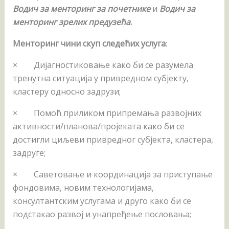
Водич за менторинг за почетнике
и
Водич за
менторинг зрелих предузећа
.
Менторинг чини скуп следећих услуга
:
× Дијагностиковање како би се разумела
тренутна ситуација у привредном субјекту,
кластеру односно задрузи;
× Помоћ приликом припремања развојних
активности/планова/пројеката како би се
достигли циљеви привредног субјекта, кластера,
задруге;
× Саветовање и координација за приступање
фондовима, новим технологијама,
консултантским услугама и друго како би се
подстакао развој и унапређење пословања;