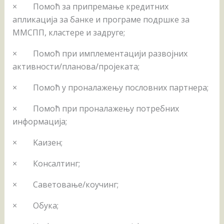
× Помоћ за припремање кредитних
апликација за банке и програме подршке за
ММСПП, кластере и задруге;
× Помоћ при имплементацији развојних
активности/планова/пројеката;
× Помоћ у проналажењу пословних партнера;
× Помоћ при проналажењу потребних
информација;
× Kаизен;
× Консалтинг;
× Саветовање/коучинг;
× Обука;