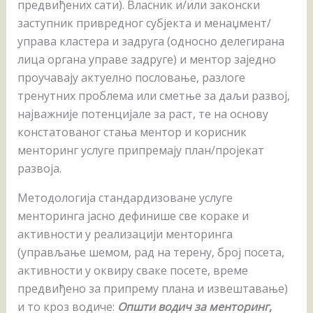
предвиђених сати). Власник и/или законски
заступник привредног субјекта и менаџмент/
управa кластера и задруга (односно делегирана
лица органа управе задруге) и ментор заједно
проучавају актуелно пословање, разлоге
тренутних проблема или сметње за даљи развој,
најважније потенцијале за раст, те на основу
констатованог стања ментор и корисник
менторинг услуге припремају план/пројекат
развоја.
Методологија стандардизоване услуге
менторинга јасно дефинише све кораке и
активности у реализацији менторинга
(управљање шемом, рад на терену, број посета,
активности у оквиру сваке посете, време
предвиђено за припрему плана и извештавање)
и то кроз водиче:
Општи водич за менторинг
,