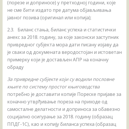
(порезе и доприносе) у претходној години, које
не сме бити издато пре датума објављивања
јавног позива (оригинал или копија);
2.3. Биланс стања, биланс успеха и статистички
анекс за 2018. годину, за које законски заступник
привредног субјекта мора дати писану изјаву да
је сваки од докумената веродостојан и истоветан
примерку који је достављен АПР на коначну
обраду
За привредне субјекте који су водили пословне
књиге по систему простог књиговодства
потребно је доставити копије Пореске пријаве за
коначно утврђивање пореза на приходе од
самосталне делатности и доприноса за обавезно
социјално осигурање за 2018. годину (образац
ППДГ-1С), као и копију биланса успеха (образац