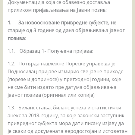
Документација која се обавезно доставља
приликом пријављивања на Јавни позив:
1.
За новоосноване привредне субјекте,
не
старије од 3 године од дана објављивања јавног
позива
:
1.1. Образац 1- Попуњена пријава;
1.2. Потврда надлежне Пореске управе да је
Подносилац пријаве измирио све јавне приходе
(порезе и доприносе) у претходној години, које
не сме бити издато пре датума објављивања
јавног позива (оригинал или копија);
1.3. Биланс стања, биланс успеха и статистички
анекс за 2018. годину, за које законски заступник
привредног субјекта мора дати писану изјаву да
је сваки од докумената веродостојан и истоветан