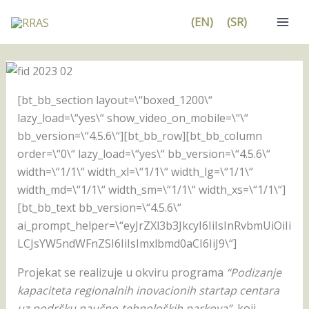
Pređi
(EN)
(SR)
na
sadržaj
[bt_bb_section layout=\“boxed_1200\“
lazy_load=\“yes\“ show_video_on_mobile=\“\“
bb_version=\“4.5.6\“][bt_bb_row][bt_bb_column
order=\“0\“ lazy_load=\“yes\“ bb_version=\“4.5.6\“
width=\“1/1\“ width_xl=\“1/1\“ width_lg=\“1/1\“
width_md=\“1/1\“ width_sm=\“1/1\“ width_xs=\“1/1\“]
[bt_bb_text bb_version=\“4.5.6\“
ai_prompt_helper=\“eyJrZXl3b3JkcyI6IiIsInRvbmUiOiIi
LCJsYW5ndWFnZSI6IiIsImxlbmd0aCI6IiJ9\“]
Projekat se realizuje u okviru programa
“Podizanje
kapaciteta regionalnih inovacionih startap centara
uz podršku naučno-tehnoloških parkova”,
koji