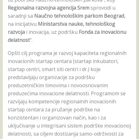
Regionalna razvojna agencija Srem
sprovodi u
saradnji sa
Naučno tehnološkim parkom Beograd
,
na inicijativu
Ministarstva nauke, tehnološkog
razvoja
i inovacija, uz podršku
Fonda za inovacionu
delatnost
”.
Opšti cilj programa je razvoj kapaciteta regionalnih
inovacionih startap centara (startap inkubatori,
startap centri, smart siti centri i dr.) koje
predstavljaju organizacije za podršku
preduzetničkim timovima i novoosnovanim
preduzećima inovacione delatnosti. Programom se
razvijaju kompetencije regionalnih inovacionih
startap centara za pružanje podrške na
konzistentan i organizovan način, kao i za
uključivanje u integrisani sistem podrške inovacionoj
delatnosti, sa ciljem dostizanja samo-održivosti za