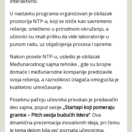
interaktivno.
U nastavku programa organizovan je obilazak
prostorija NTP-a, koji se ističe kao savremeno
rešenje, smešteno u prirodnom okruženju, a
učesnici su imali priliku da vide laboratorije u
punom radu, uz objašnjenja procesa i opreme.
Nakon posete NTP-u, usledio je obilazak
Međunarodnog sajma tehnike , gde su brojne
domaće i međunarodne kompanije predstavile
svoja rešenja, a raznolikost izlagača omogućila je
kvalitetno umrežavanje.
Posebnu pažnju učesnika privukao je predavački
deo sajma, poput sesije
„Startapi koji pomeraju
granice – Pitch sesija budućih lidera“
. Ova
dinamična prezentacija inovativnih ideja, pri čemu
je tema delom bila već poznata učesnicima,