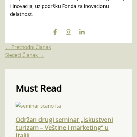
i inovacija, uz podršku Fonda za inovacionu
delatnost.
←
Prethodni Članak
Sledeći Članak
→
Must Read
Održan drugi seminar „Iskustveni
turizam – Veštine i marketing“ u
Italiji