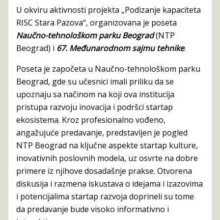
U okviru aktivnosti projekta „Podizanje kapaciteta
RISC Stara Pazova“, organizovana je poseta
Naučno-tehnološkom parku Beograd
(NTP
Beograd) i
67. Međunarodnom sajmu tehnike
.
Poseta je započeta u Naučno-tehnološkom parku
Beograd, gde su učesnici imali priliku da se
upoznaju sa načinom na koji ova institucija
pristupa razvoju inovacija i podršci startap
ekosistema. Kroz profesionalno vođeno,
angažujuće predavanje, predstavljen je pogled
NTP Beograd na ključne aspekte startap kulture,
inovativnih poslovnih modela, uz osvrte na dobre
primere iz njihove dosadašnje prakse. Otvorena
diskusija i razmena iskustava o idejama i izazovima
i potencijalima startap razvoja doprineli su tome
da predavanje bude visoko informativno i