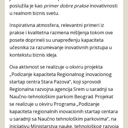
poslužila je kao
primer dobre prakse
inovativnosti
u realnom biznis svetu.
Inspirativna atmosfera, relevantni primeri iz
prakse i kvalitetna razmena mišljenja tokom ove
posete doprineli su unapređenju kapaciteta
učesnika za razumevanje inovativnih pristupa u
kontekstu biznis ideja.
Ova aktivnost se realizuje u okviru projekta
„Podizanje kapaciteta Regionalnog inovacionog
startap centra Stara Pazova“, koji sprovodi
Regionalna razvojna agencija Srem u saradnji sa
Naučno-tehnološkim parkom Beograd. Projekat
se realizuje u okviru Programa „Podizanje
kapaciteta regionalnih inovacionih startap centara
u saradnji sa Naučno tehnološkim parkovima”, na
inicijativu Ministarstva nauke, tehnološkog razvoja