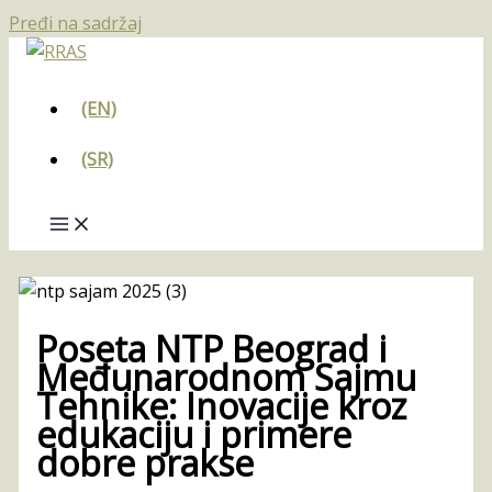
Pređi na sadržaj
(EN)
(SR)
Poseta NTP Beograd i
Međunarodnom Sajmu
Tehnike: Inovacije kroz
edukaciju i primere
dobre prakse