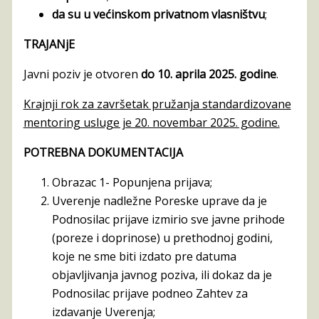
da su u većinskom privatnom vlasništvu
;
TRAJANjE
Javni poziv je otvoren
do 10. aprila 2025. godine
.
Krajnji rok za završetak pružanja standardizovane
mentoring usluge je 20. novembar 2025. godine.
POTREBNA DOKUMENTACIJA
Obrazac 1- Popunjena prijava;
Uverenje nadležne Poreske uprave da je
Podnosilac prijave izmirio sve javne prihode
(poreze i doprinose) u prethodnoj godini,
koje ne sme biti izdato pre datuma
objavljivanja javnog poziva, ili dokaz da je
Podnosilac prijave podneo Zahtev za
izdavanje Uverenja;