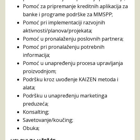
Pomoć za pripremanje kreditnih aplikacija za
banke i programe podrške za MMSPP;
Pomoć pri implementaciji razvojnih
aktivnosti/planova/projekata;
Pomoć u pronalaženju poslovnih partnera;
Pomoć pri pronalaženju potrebnih
informacija;
Pomoć u unapređenju procesa upravljanja
proizvodnjom;
Podršku kroz uvođenje KAIZEN metoda i
alata;
Podršku u unapređenju marketinga
preduzeća;
Konsalting;
Savetovanje/koučing;
Obuka;