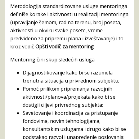
Metodologija standardizovane usluge mentoringa
definiše korake i aktivnosti u realizaciji mentoringa
(upravljanje šemom, rad na terenu, broj poseta,
aktivnosti u okviru svake posete, vreme
predviđeno za pripremu plana i izveštavanje) i to
kroz vodič
Opšti vodič za mentoring
.
Mentoring čini skup sledećih usluga:
Dijagnostikovanje kako bi se razumela
trenutna situacija u privrednom subjektu;
Pomoć prilikom pripremanja razvojnih
aktivnosti/planova/projekata kako bi se
dostigli ciljevi privrednog subjekta;
Savetovanje i koordinacija za pristupanje
fondovima, novim tehnologijama,
konsultantskim uslugama i drugo kako bi se
podstakao razvoj i unapređenje poslovanja;