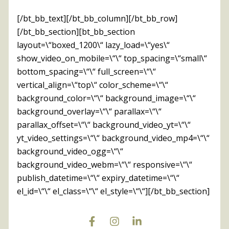
[/bt_bb_text][/bt_bb_column][/bt_bb_row]
[/bt_bb_section][bt_bb_section
layout=\“boxed_1200\“ lazy_load=\“yes\“
show_video_on_mobile=\“\“ top_spacing=\“small\“
bottom_spacing=\“\“ full_screen=\“\“
vertical_align=\“top\“ color_scheme=\“\“
background_color=\“\“ background_image=\“\“
background_overlay=\“\“ parallax=\“\“
parallax_offset=\“\“ background_video_yt=\“\“
yt_video_settings=\“\“ background_video_mp4=\“\“
background_video_ogg=\“\“
background_video_webm=\“\“ responsive=\“\“
publish_datetime=\“\“ expiry_datetime=\“\“
el_id=\“\“ el_class=\“\“ el_style=\“\“][/bt_bb_section]