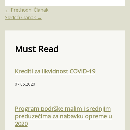
←
Prethodni Članak
Sledeći Članak
→
Must Read
Krediti za likvidnost COVID-19
07.05.2020
Program podrške malim i srednjim
preduzećima za nabavku opreme u
2020