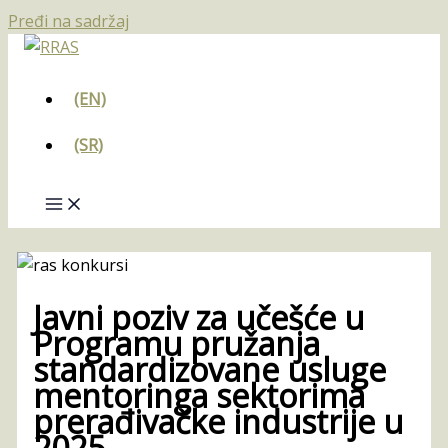
Pređi na sadržaj
(EN)
(SR)
Javni poziv za učešće u
Programu pružanja
standardizovane usluge
mentoringa sektorima
prerađivačke industrije u
2025