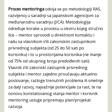
Proces mentoringa
odvija se po metodologiji RAS,
razvijenoj u saradnji sa Japanskom agencijom za
međunarodnu saradnju (JICA). Metodologija
određuje korake u procesu u okviru kojeg stručno
lice – mentor sprovodi u direktnom kontaktu i
radu sa vlasnikom i/ili zakonskim zastupnikom
privrednog subjekta (od 25 do 50 sati po
korisniku) i to u prostorijama korisnika (ne manje
od 75% od ukupnog broja predviđenih sati).
Vlasnik i/ili zakonski zastupnik privrednog
subjekta i mentor zajedno proučavaju aktuelno
poslovanje, razloge trenutnih problema ili smetnje
za dalji razvoj, najvažnije potencijale za rast, te na
osnovu konstatovanog stanja mentor i korisnik
mentoring usluge pripremaju plan/projekat
razvoja.