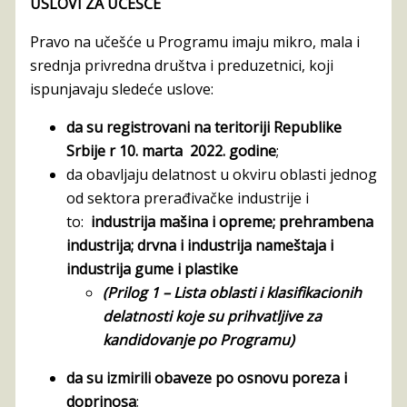
USLOVI ZA UČEŠĆE
Pravo na učešće u Programu imaju mikro, mala i
srednja privredna društva i preduzetnici, koji
ispunjavaju sledeće uslove:
da su registrovani na teritoriji Republike
Srbije r 10. marta 2022. godine
;
da obavljaju delatnost u okviru oblasti jednog
od sektora prerađivačke industrije i
to:
industrija mašina i opreme; prehrambena
industrija; drvna i industrija nameštaja i
industrija gume i plastike
(Prilog 1 – Lista oblasti i klasifikacionih
delatnosti koje su prihvatljive za
kandidovanje po Programu)
da su izmirili obaveze po osnovu poreza i
doprinosa
;