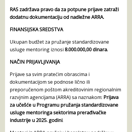
RAS zadržava pravo da za potpune prijave zatraži
dodatnu dokumentaciju od nadležne ARRA.
FINANSIJSKA SREDSTVA
Ukupan budžet za pružanje standardizovane
usluge mentoring iznosi
8.000.000,00 dinara.
NAČIN PRIJAVLjIVANjA
Prijave sa svim pratećim obrascima i
dokumentacijom se podnose lično ili
preporučenom poštom akreditovinim regionalnim
razvjnim agencijama (ARRA) sa naznakom:
Prijava
za učešće u Programu pružanja standardizovane
usluge mentoringa sektorima prerađivačke
industrije u 2025. godini
.