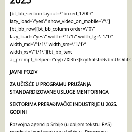
[bt_bb_section layout=\“boxed_1200\“
lazy_load=\“yes\“ show_video_on_mobile=\“\“]
[bt_bb_row][bt_bb_column order=\“0\“
lazy_load=\“yes\“ width=\“1/1\“ width_lg=\“1/1\“
width_md=\“1/1\“ width_sm=\“1/1\“
width_xs=\“1/1\“][bt_bb_text
ai_prompt_helper=\“eyJrZXl3b3JkcyI6IiIsInRvbmUiOiIiL
JAVNI POZIV
ZA UČEŠĆE U PROGRAMU PRUŽANjA
STANDARDIZOVANE USLUGE MENTORINGA
SEKTORIMA PRERAĐIVAČKE INDUSTRIJE U 2025.
GODINI
Razvojna agencija Srbije (u daljem tekstu: RAS)
raspisuje Javni poziv za učešće u „Programu