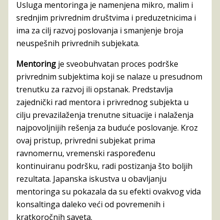
Usluga mentoringa je namenjena mikro, malim i
srednjim privrednim društvima i preduzetnicima i
ima za cilj razvoj poslovanja i smanjenje broja
neuspešnih privrednih subjekata.
Mentoring
je sveobuhvatan proces podrške
privrednim subjektima koji se nalaze u presudnom
trenutku za razvoj ili opstanak. Predstavlja
zajednički rad mentora i privrednog subjekta u
cilju prevazilaženja trenutne situacije i nalaženja
najpovoljnijih rešenja za buduće poslovanje. Kroz
ovaj pristup, privredni subjekat prima
ravnomernu, vremenski raspoređenu
kontinuiranu podršku, radi postizanja što boljih
rezultata. Japanska iskustva u obavljanju
mentoringa su pokazala da su efekti ovakvog vida
konsaltinga daleko veći od povremenih i
kratkoročnih saveta.