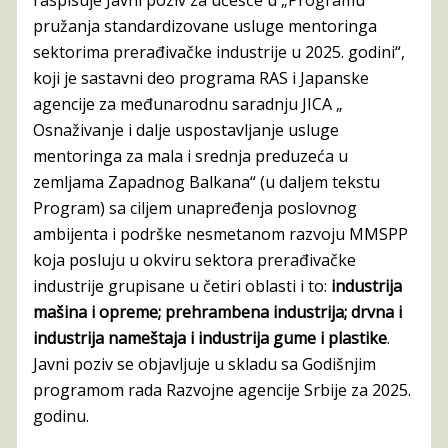
pružanja standardizovane usluge mentoringa
sektorima prerađivačke industrije u 2025. godini“,
koji je sastavni deo programa RAS i Japanske
agencije za međunarodnu saradnju JICA „
Osnaživanje i dalje uspostavljanje usluge
mentoringa za mala i srednja preduzeća u
zemljama Zapadnog Balkana“ (u daljem tekstu
Program) sa ciljem unapređenja poslovnog
ambijenta i podrške nesmetanom razvoju MMSPP
koja posluju u okviru sektora prerađivačke
industrije grupisane u četiri oblasti i to:
industrija
mašina i opreme; prehrambena industrija; drvna i
industrija nameštaja i industrija gume i plastike
.
Javni poziv se objavljuje u skladu sa Godišnjim
programom rada Razvojne agencije Srbije za 2025.
godinu.