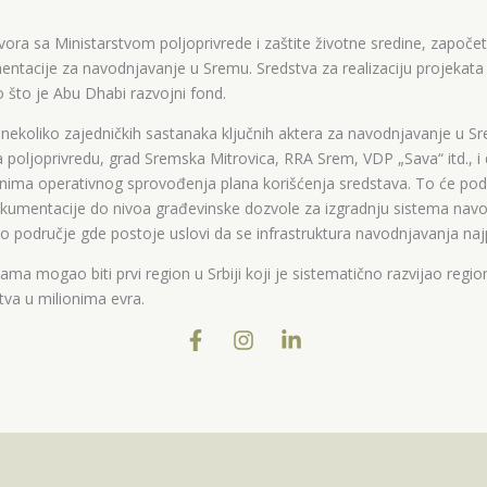
ora sa Ministarstvom poljoprivrede i zaštite životne sredine, započet
ntacije za navodnjavanje u Sremu. Sredstva za realizaciju projekata 
o što je Abu Dhabi razvojni fond.
nekoliko zajedničkih sastanaka ključnih aktera za navodnjavanje u S
za poljoprivredu, grad Sremska Mitrovica, RRA Srem, VDP „Sava“ itd., i
inima operativnog sprovođenja plana korišćenja sredstava. To će p
okumentacije do nivoa građevinske dozvole za izgradnju sistema nav
o područje gde postoje uslovi da se infrastruktura navodnjavanja najp
jama mogao biti prvi region u Srbiji koji je sistematično razvijao regi
tva u milionima evra.