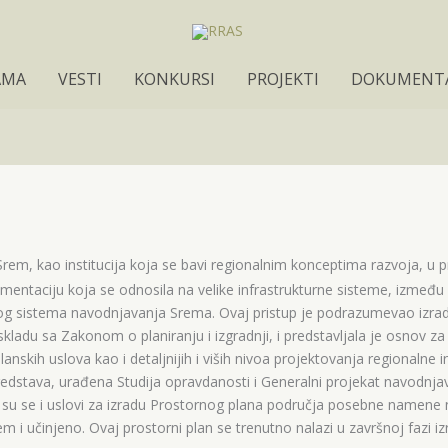
AMA
VESTI
KONKURSI
PROJEKTI
DOKUMENTA
rem, kao institucija koja se bavi regionalnim konceptima razvoja, u p
umentaciju koja se odnosila na velike infrastrukturne sisteme, između 
og sistema navodnjavanja Srema. Ovaj pristup je podrazumevao izradu
kladu sa Zakonom o planiranju i izgradnji, i predstavljala je osnov za 
lanskih uslova kao i detaljnijih i viših nivoa projektovanja regionalne i
redstava, urađena Studija opravdanosti i Generalni projekat navodn
i su se i uslovi za izradu Prostornog plana područja posebne namene
m i učinjeno. Ovaj prostorni plan se trenutno nalazi u završnoj fazi 