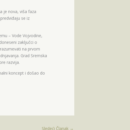
a je nova, viša faza
predviđaju se iz
remu – Vode Vojvodine,
 doneseni zaključci o
odrazumevati na prvom
odnjavanja. Grad Sremska
re razvija.
onalni koncept i došao do
Sledeći Članak
→