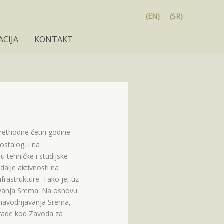
(EN)
(SR)
CIJA
KONTAKT
rethodne četiri godine
ostalog, i na
 tehničke i studijske
dalje aktivnosti na
nfrastrukture. Tako je, uz
javanja Srema. Na osnovu
 navodnjavanja Srema,
izrade kod Zavoda za