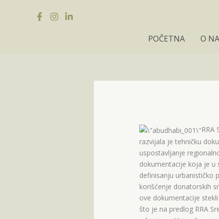
Pređi
na
sadržaj
POČETNA
O N
RRA S
razvijala je tehničku dok
uspostavljanje regionaln
dokumentacije koja je u s
definisanju urbanističko p
korišćenje donatorskih s
ove dokumentacije stekl
što je na predlog RRA Sre