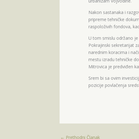
urbanizam Vojvodine.
Nakon sastanaka i razgov
pripreme tehničke dokume
raspoloživih fondova, ka
U tom smislu održano je 
Pokrajinski sekretarijat 
narednim koracima i nač
mestu izradu tehničke d
Mitrovica je predviđen ka
Srem bi sa ovim investici
pozicije povlačenja sreds
←
Prethodni Članak