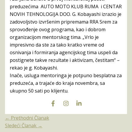
preduzećima AUTO MOTO KLUB RUMA i
CENTAR
NOVIH TEHNOLOGIJA DOO
. G. Kobayashi izrazio je
zadovoljstvo izvršenim pripremama RRA Srem za
sprovođenje ovog programa, kao i dobrom
organizacijom mentorskog tima. „Vrlo je
impresivno da ste za tako kratko vreme od
osnivanja i formiranja agencijskog tima uspeli da
postignete takve rezultate i aktivizam, čestitam“ –
rekao je g. Kobayashi.
Inače, usluga mentoringa je potpuno besplatna za
preduzeća, a trajaće do kraja novembra, sa
ukupno 50 sati po klijentu.
←
Prethodni Članak
Sledeći Članak
→