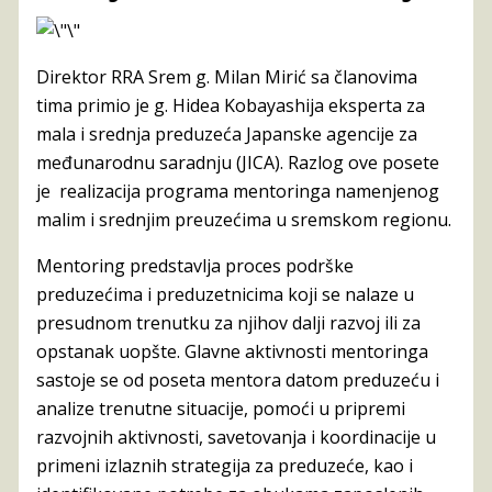
Direktor RRA Srem g. Milan Mirić sa članovima
tima primio je g. Hidea Kobayashija eksperta za
mala i srednja preduzeća Japanske agencije za
međunarodnu saradnju (JICA). Razlog ove posete
je realizacija programa mentoringa namenjenog
malim i srednjim preuzećima u sremskom regionu.
Mentoring predstavlja proces podrške
preduzećima i preduzetnicima koji se nalaze u
presudnom trenutku za njihov dalji razvoj ili za
opstanak uopšte. Glavne aktivnosti mentoringa
sastoje se od poseta mentora datom preduzeću i
analize trenutne situacije, pomoći u pripremi
razvojnih aktivnosti, savetovanja i koordinacije u
primeni izlaznih strategija za preduzeće, kao i