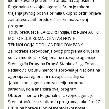
identifikovane potrebe za obukama zaposlenih.
Regionаlnа rаzvojnа аgencijа Srem je tokom
trajanja javnog poziva primila ukupno četiri prijave
zainteresovanih preduzeća iz Srema za ovaj
program.
To su preduzeća: CARBO iz Indjije, i iz Rume AUTO
MOTO KLUB RUMA , CENTAR NOVIH
TEHNOLOGIJA DOO i ANDRIĆ COMPANY..
Za potrebe sprovođenja ovog programa obučena
su dva mentora iz Regionаlne rаzvojne аgencije
Srem, g/đa Dragana Dragić-Stanković i g. Zoran
Radaković. Obuku mentora sprovela je Nacionalna
agencija za regionalni razvoj u saradnji sa
Japanskom agencijom za medjunarodnu
saradnju, koja finansira ovaj program.
Obučeni mentori Regionаlne rаzvojne аgencije
Srem otpočeli su realizaciju programa, tako što 27.
i 28. juna borave u prvoj mentorskoj poseti