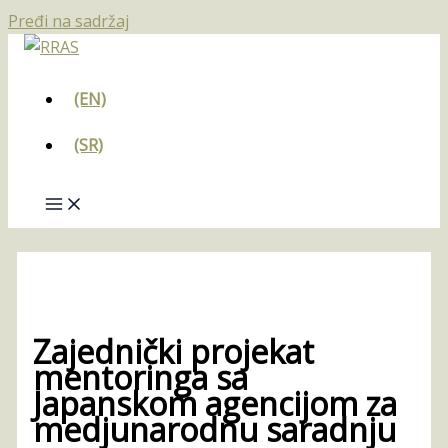
Pređi na sadržaj
(EN)
(SR)
Zajednički projekat
mentoringa sa
Japanskom agencijom za
medjunarodnu saradnju