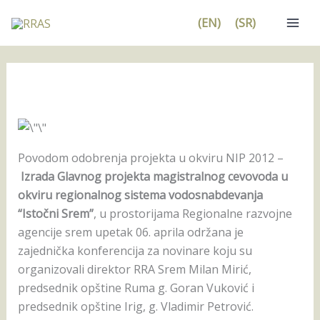
Pređi
(EN)
(SR)
na
sadržaj
Povodom odobrenja projekta u okviru NIP 2012 –
Izrada Glavnog projekta magistralnog cevovoda u
okviru regionalnog sistema vodosnabdevanja
“Istočni Srem”
, u prostorijama Regionalne razvojne
agencije srem upetak 06. aprila održana je
zajednička konferencija za novinare koju su
organizovali direktor RRA Srem Milan Mirić,
predsednik opštine Ruma g. Goran Vuković i
predsednik opštine Irig, g. Vladimir Petrović.