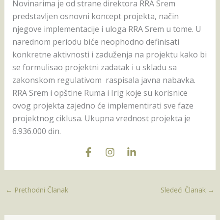
Novinarima je od strane direktora RRA Srem
predstavljen osnovni koncept projekta, način
njegove implementacije i uloga RRA Srem u tome. U
narednom periodu biće neophodno definisati
konkretne aktivnosti i zaduženja na projektu kako bi
se formulisao projektni zadatak i u skladu sa
zakonskom regulativom raspisala javna nabavka.
RRA Srem i opštine Ruma i Irig koje su korisnice
ovog projekta zajedno će implementirati sve faze
projektnog ciklusa. Ukupna vrednost projekta je
6.936.000 din.
←
Prethodni Članak
Sledeći Članak
→