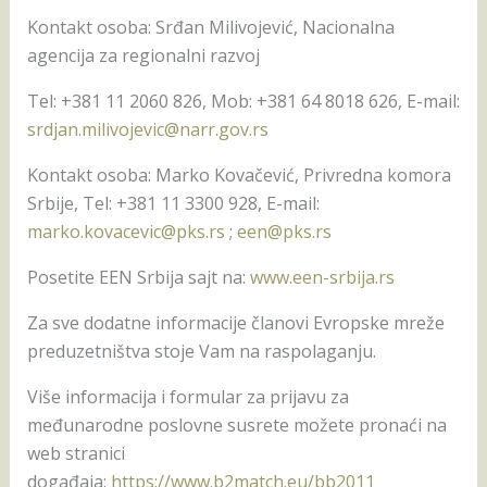
Kontakt osoba: Srđan Milivojević, Nacionalna
agencija za regionalni razvoj
Tel: +381 11 2060 826, Mob: +381 64 8018 626, E-mail:
srdjan.milivojevic@narr.gov.rs
Kontakt osoba: Marko Kovačević, Privredna komora
Srbije, Tel: +381 11 3300 928, E-mail:
marko.kovacevic@pks.rs
;
een@pks.rs
Posetite EEN Srbija sajt na:
www.een-srbija.rs
Za sve dodatne informacije članovi Evropske mreže
preduzetništva stoje Vam na raspolaganju.
Više informacija i formular za prijavu za
međunarodne poslovne susrete možete pronaći na
web stranici
događaja:
https://www.b2match.eu/bb2011