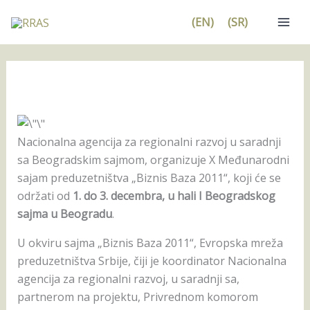
Pređi
(EN)
(SR)
na
sadržaj
Nacionalna agencija za regionalni razvoj u saradnji
sa Beogradskim sajmom, organizuje X Međunarodni
sajam preduzetništva „Biznis Baza 2011“, koji će se
održati od
1. do 3. decembra, u hali I Beogradskog
sajma u Beogradu
.
U okviru sajma „Biznis Baza 2011“, Evropska mreža
preduzetništva Srbije, čiji je koordinator Nacionalna
agencija za regionalni razvoj, u saradnji sa,
partnerom na projektu, Privrednom komorom