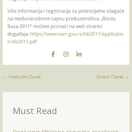
Više informacija i registracija za potencijalne izlagače
na međunarodnom sajmu preduzetništva „Biznis
Baza 2011“ možete pronaći na web stranici
događaja:
https://www.narr.gov.rs/bb2011/applicatio
n-bb2011.pdf
←
Prethodni Članak
Sledeći Članak
→
Must Read