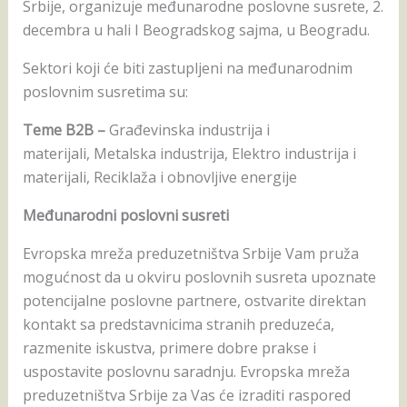
Srbije, organizuje međunarodne poslovne susrete, 2.
decembra u hali I Beogradskog sajma, u Beogradu.
Sektori koji će biti zastupljeni na međunarodnim
poslovnim susretima su:
Teme B2B –
Građevinska industrija i
materijali, Metalska industrija, Elektro industrija i
materijali, Reciklaža i obnovljive energije
Međunarodni poslovni susreti
Evropska mreža preduzetništva Srbije Vam pruža
mogućnost da u okviru poslovnih susreta upoznate
potencijalne poslovne partnere, ostvarite direktan
kontakt sa predstavnicima stranih preduzeća,
razmenite iskustva, primere dobre prakse i
uspostavite poslovnu saradnju. Evropska mreža
preduzetništva Srbije za Vas će izraditi raspored