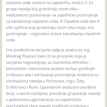
otpadne vode usmere na zajedničku mrežu; 3. Za
grupe naselja koji gravitiraju istom slivu –
međumesno povezivanje na zajedničko postrojenje
za kanalisanje otpadnih voda; 4. Otpadne vode dve ili
više opština koje gravitiraju istom slivu imaju isto
postrojenje – regionalni sistem kanalisanja otpadnih
voda.
Ove predložene varijante dalje je analizirao ing.
Miodrag Popović kako bi se procenilo koja je
varijanta najpovoljnija, sa stanovišta tehničko –
tehnološke i ekonomske analize na bazi godišnjih
troškova rada i održavanja postrojenja. Analizom su
obuhvaćena naselja u Pećincima, Irigu, Šidu,
Sr.Mitrovici i Rumi. Uporednom analizom utvrđeno
da je, u većini slučajeva, povoljnije grupisanje naselja
u jedinstvenu aglomeraciju sa zajedničkim
prečistačem zbog manjih godišnjih troškova u