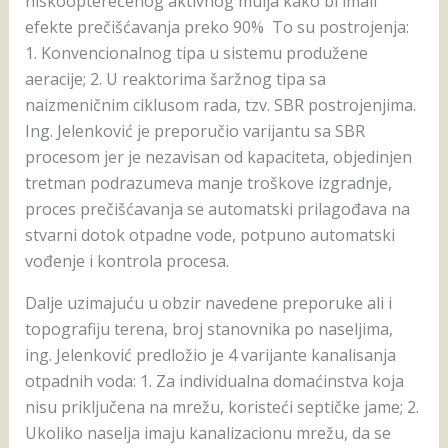
niskoopterećenog aktivnog mulja kako bi imali
efekte prečišćavanja preko 90% To su postrojenja:
1. Konvencionalnog tipa u sistemu produžene
aeracije; 2. U reaktorima šaržnog tipa sa
naizmeničnim ciklusom rada, tzv. SBR postrojenjima.
Ing. Jelenković je preporučio varijantu sa SBR
procesom jer je nezavisan od kapaciteta, objedinjen
tretman podrazumeva manje troškove izgradnje,
proces prečišćavanja se automatski prilagođava na
stvarni dotok otpadne vode, potpuno automatski
vođenje i kontrola procesa.
Dalje uzimajuću u obzir navedene preporuke ali i
topografiju terena, broj stanovnika po naseljima,
ing. Jelenković predložio je 4 varijante kanalisanja
otpadnih voda: 1. Za individualna domaćinstva koja
nisu priključena na mrežu, koristeći septičke jame; 2.
Ukoliko naselja imaju kanalizacionu mrežu, da se