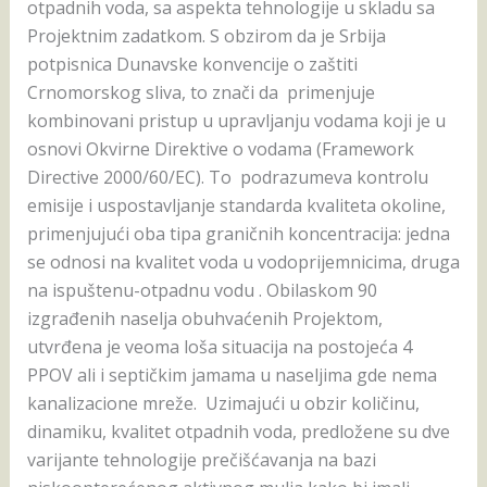
otpadnih voda, sa aspekta tehnologije u skladu sa
Projektnim zadatkom. S obzirom da je Srbija
potpisnica Dunavske konvencije o zaštiti
Crnomorskog sliva, to znači da primenjuje
kombinovani pristup u upravljanju vodama koji je u
osnovi Okvirne Direktive o vodama (Framework
Directive 2000/60/EC). To podrazumeva kontrolu
emisije i uspostavljanje standarda kvaliteta okoline,
primenjujući oba tipa graničnih koncentracija: jedna
se odnosi na kvalitet voda u vodoprijemnicima, druga
na ispuštenu-otpadnu vodu . Obilaskom 90
izgrađenih naselja obuhvaćenih Projektom,
utvrđena je veoma loša situacija na postojeća 4
PPOV ali i septičkim jamama u naseljima gde nema
kanalizacione mreže. Uzimajući u obzir količinu,
dinamiku, kvalitet otpadnih voda, predložene su dve
varijante tehnologije prečišćavanja na bazi