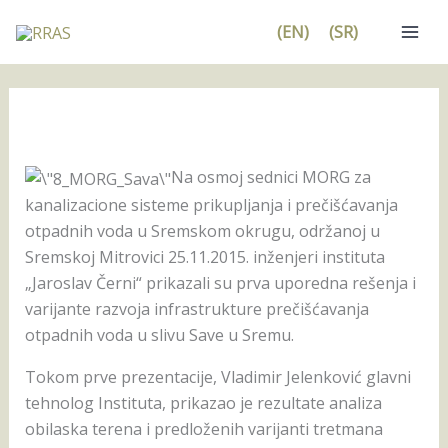
Pređi
(EN)
(SR)
na
sadržaj
Na osmoj sednici MORG za
kanalizacione sisteme prikupljanja i prečišćavanja
otpadnih voda u Sremskom okrugu, održanoj u
Sremskoj Mitrovici 25.11.2015. inženjeri instituta
„Jaroslav Černi“ prikazali su prva uporedna rešenja i
varijante razvoja infrastrukture prečišćavanja
otpadnih voda u slivu Save u Sremu.
Tokom prve prezentacije, Vladimir Jelenković glavni
tehnolog Instituta, prikazao je rezultate analiza
obilaska terena i predloženih varijanti tretmana