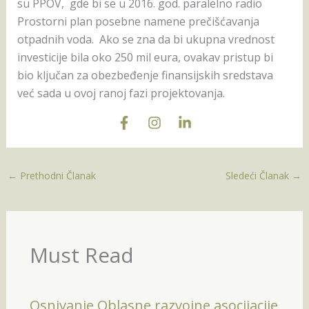
su PPOV, gde bi se u 2016. god. paralelno radio
Prostorni plan posebne namene prečišćavanja
otpadnih voda. Ako se zna da bi ukupna vrednost
investicije bila oko 250 mil eura, ovakav pristup bi
bio ključan za obezbeđenje finansijskih sredstava
već sada u ovoj ranoj fazi projektovanja.
←
Prethodni Članak
Sledeći Članak
→
Must Read
Osnivanje Oblasne razvojne asocijacije