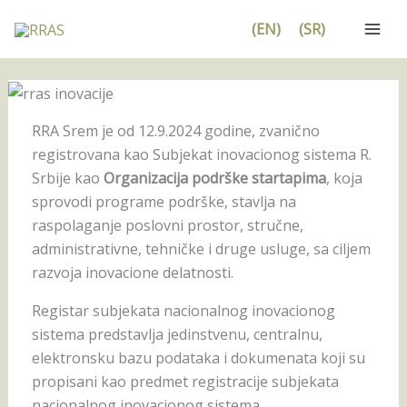
Pređi
(EN)
(SR)
na
sadržaj
RRA Srem je od 12.9.2024 godine, zvanično
registrovana kao Subjekat inovacionog sistema R.
Srbije kao
Organizacija podrške startapima
, koja
sprovodi programe podrške, stavlja na
raspolaganje poslovni prostor, stručne,
administrativne, tehničke i druge usluge, sa ciljem
razvoja inovacione delatnosti.
Registar subjekata nacionalnog inovacionog
sistema predstavlja jedinstvenu, centralnu,
elektronsku bazu podataka i dokumenata koji su
propisani kao predmet registracije subjekata
nacionalnog inovacionog sistema.