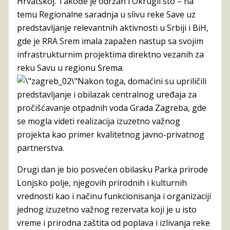
Hrvatskoj. Takođe je održan i Okrugli sto – na
temu Regionalne saradnja u slivu reke Save uz
predstavljanje relevantnih aktivnosti u Srbiji i BiH,
gde je RRA Srem imala zapažen nastup sa svojim
infrastrukturnim projektima direktno vezanih za
reku Savu u regionu Srema.
Nakon toga, domaćini su upriličili
predstavljanje i obilazak centralnog uređaja za
pročišćavanje otpadnih voda Grada Zagreba, gde
se mogla videti realizacija izuzetno važnog
projekta kao primer kvalitetnog javno-privatnog
partnerstva.
Drugi dan je bio posvećen obilasku Parka prirode
Lonjsko polje, njegovih prirodnih i kulturnih
vrednosti kao i načinu funkcionisanja i organizaciji
jednog izuzetno važnog rezervata koji je u isto
vreme i prirodna zaštita od poplava i izlivanja reke