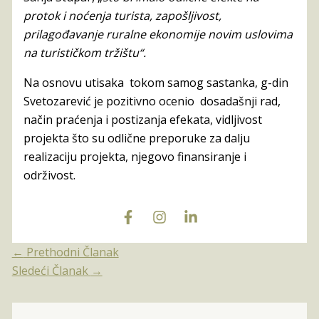
protok i noćenja turista, zapošljivost,
prilagođavanje ruralne ekonomije novim uslovima
na turističkom tržištu“.
Na osnovu utisaka tokom samog sastanka, g-din
Svetozarević je pozitivno ocenio dosadašnji rad,
način praćenja i postizanja efekata, vidljivost
projekta što su odlične preporuke za dalju
realizaciju projekta, njegovo finansiranje i
održivost.
←
Prethodni Članak
Sledeći Članak
→