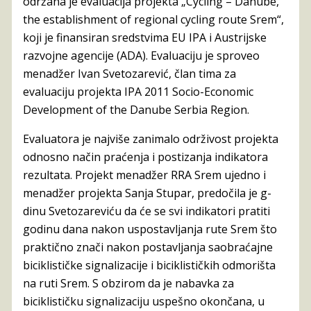
održana je evaluacija projekta „Cycling – Danube,
the establishment of regional cycling route Srem“,
koji je finansiran sredstvima EU IPA i Austrijske
razvojne agencije (ADA). Evaluaciju je sproveo
menadžer Ivan Svetozarević, član tima za
evaluaciju projekta IPA 2011 Socio-Economic
Development of the Danube Serbia Region.
Evaluatora je najviše zanimalo održivost projekta
odnosno način praćenja i postizanja indikatora
rezultata. Projekt menadžer RRA Srem ujedno i
menadžer projekta Sanja Stupar, predočila je g-
dinu Svetozareviću da će se svi indikatori pratiti
godinu dana nakon uspostavljanja rute Srem što
praktično znači nakon postavljanja saobraćajne
biciklističke signalizacije i biciklističkih odmorišta
na ruti Srem. S obzirom da je nabavka za
biciklističku signalizaciju uspešno okončana, u