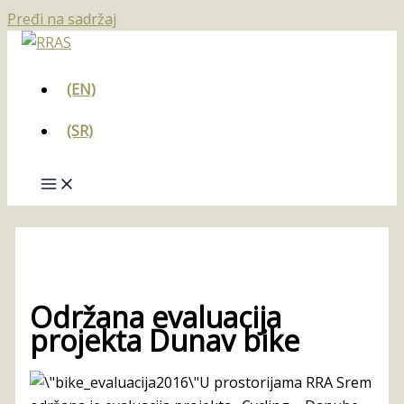
Pređi na sadržaj
(EN)
(SR)
Održana evaluacija
projekta Dunav bike
U prostorijama RRA Srem