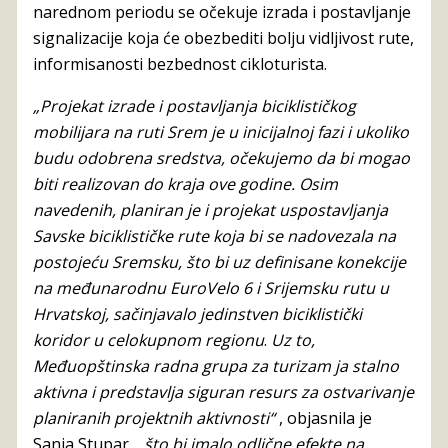
narednom periodu se očekuje izrada i postavljanje
signalizacije koja će obezbediti bolju vidljivost rute,
informisanosti bezbednost cikloturista.
„Projekat izrade i postavljanja biciklističkog
mobilijara na ruti Srem je u inicijalnoj fazi i ukoliko
budu odobrena sredstva, očekujemo da bi mogao
biti realizovan do kraja ove godine. Osim
navedenih, planiran je i projekat uspostavljanja
Savske biciklističke rute koja bi se nadovezala na
postojeću Sremsku, što bi uz definisane konekcije
na međunarodnu EuroVelo 6 i Srijemsku rutu u
Hrvatskoj, sačinjavalo jedinstven biciklistički
koridor u celokupnom regionu
.
Uz to,
Međuopštinska radna grupa za turizam
ja stalno
aktivna i predstavlja siguran resurs za ostvarivanje
planiranih projektnih aktivnosti“
, objasnila je
Sanja Stupar, „
što bi imalo odlične efekte na