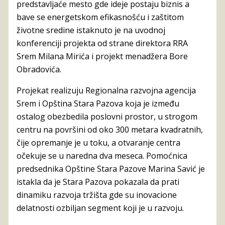
predstavljaće mesto gde ideje postaju biznis a
bave se energetskom efikasnošću i zaštitom
životne sredine istaknuto je na uvodnoj
konferenciji projekta od strane direktora RRA
Srem Milana Mirića i projekt menadžera Bore
Obradovića.
Projekat realizuju Regionalna razvojna agencija
Srem i Opština Stara Pazova koja je između
ostalog obezbedila poslovni prostor, u strogom
centru na površini od oko 300 metara kvadratnih,
čije opremanje je u toku, a otvaranje centra
očekuje se u naredna dva meseca. Pomoćnica
predsednika Opštine Stara Pazove Marina Savić je
istakla da je Stara Pazova pokazala da prati
dinamiku razvoja tržišta gde su inovacione
delatnosti ozbiljan segment koji je u razvoju.