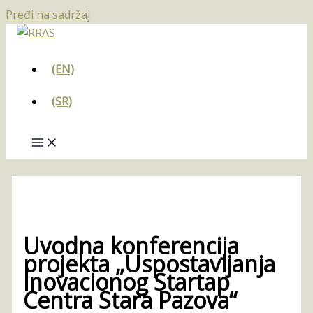
Pređi na sadržaj
(EN)
(SR)
Uvodna konferencija
projekta „Uspostavljanja
inovacionog Startap
Centra Stara Pazova“