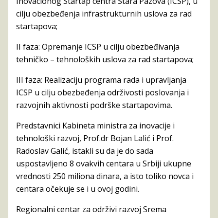
Inovacionog Startap centra Stara Pazova (ICSP), u
cilju obezbeđenja infrastrukturnih uslova za rad
startapova;
II faza: Opremanje ICSP u cilju obezbeđivanja
tehničko – tehnoloških uslova za rad startapova;
III faza: Realizaciju programa rada i upravljanja
ICSP u cilju obezbeđenja održivosti poslovanja i
razvojnih aktivnosti podrške startapovima.
Predstavnici Kabineta ministra za inovacije i
tehnološki razvoj, Prof.dr Bojan Lalić i Prof.
Radoslav Galić, istakli su da je do sada
uspostavljeno 8 ovakvih centara u Srbiji ukupne
vrednosti 250 miliona dinara, a isto toliko novca i
centara očekuje se i u ovoj godini.
Regionalni centar za održivi razvoj Srema