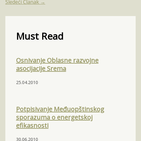
Sledeći Članak
→
Must Read
Osnivanje Oblasne razvojne
asocijacije Srema
25.04.2010
Potpisivanje Međuopštinskog
sporazuma o energetskoj
efikasnosti
30.06.2010