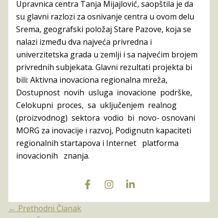
Upravnica centra Tanja Mijajlović, saopštila je da
su glavni razlozi za osnivanje centra u ovom delu
Srema, geografski položaj Stare Pazove, koja se
nalazi između dva najveća privredna i
univerzitetska grada u zemlji i sa najvećim brojem
privrednih subjekata. Glavni rezultati projekta bi
bili: Aktivna inovaciona regionalna mreža,
Dostupnost novih usluga inovacione podrške,
Celokupni proces, sa uključenjem realnog
(proizvodnog) sektora vodio bi novo- osnovani
MORG za inovacije i razvoj, Podignutn kapaciteti
regionalnih startapova i Internet platforma
inovacionih znanja.
←
Prethodni Članak