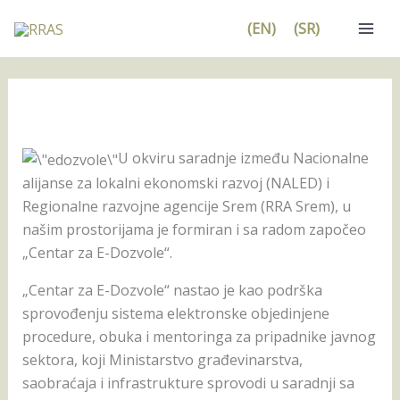
Pređi
(EN)
(SR)
na
sadržaj
U okviru saradnje između Nacionalne
alijanse za lokalni ekonomski razvoj (NALED) i
Regionalne razvojne agencije Srem (RRA Srem), u
našim prostorijama je formiran i sa radom započeo
„Centar za E-Dozvole“.
„Centar za E-Dozvole“ nastao je kao podrška
sprovođenju sistema elektronske objedinjene
procedure, obuka i mentoringa za pripadnike javnog
sektora, koji Ministarstvo građevinarstva,
saobraćaja i infrastrukture sprovodi u saradnji sa