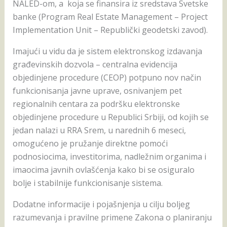
NALED-om, a koja se finansira iz sredstava Svetske
banke (Program Real Estate Management – Project
Implementation Unit – Republički geodetski zavod).
Imajući u vidu da je sistem elektronskog izdavanja
građevinskih dozvola – centralna evidencija
objedinjene procedure (CEOP) potpuno nov način
funkcionisanja javne uprave, osnivanjem pet
regionalnih centara za podršku elektronske
objedinjene procedure u Republici Srbiji, od kojih se
jedan nalazi u RRA Srem, u narednih 6 meseci,
omogućeno je pružanje direktne pomoći
podnosiocima, investitorima, nadležnim organima i
imaocima javnih ovlašćenja kako bi se osiguralo
bolje i stabilnije funkcionisanje sistema.
Dodatne informacije i pojašnjenja u cilju boljeg
razumevanja i pravilne primene Zakona o planiranju