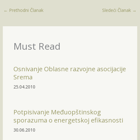
←
Prethodni Članak
Sledeći Članak
→
Must Read
Osnivanje Oblasne razvojne asocijacije
Srema
25.04.2010
Potpisivanje Međuopštinskog
sporazuma o energetskoj efikasnosti
30.06.2010