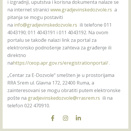
i izgradnji, uputstva i korisna dokumenta nalaze se
na internet stranici
www.gradjevinskedozvole.rs
a
pitanja se mogu postaviti
na
info@gradjevinskedozvole.rs
ili telefone 011
4043190; 011 4043191 i 011 4043192. Na ovom
portalu se takođe nalazi link za portal za
elektronsko podnošenje zahteva za građenje ili
direktno
na
https://ceop.apr.gov.rs/eregistrationportal/
.
„Centar za E-Dozvole“ smešten je u prostorijama
RRA Srem ul. Glavna 172, 22400 Ruma, a
zainteresovani se mogu obratiti putem elektronske
pošte na
gradjevinskedozvole@rrasrem.rs
ili na
telefon 022 470910.